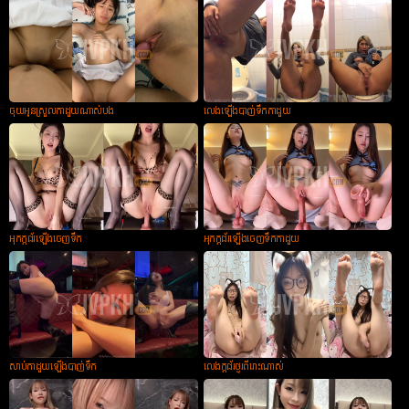
ចុយអូនស្រួលកាដួយណាស់បង
លេងឡើងបាញ់ទឹកកាដួយ
អុកក្ដជ័រឡើងចេញទឹក
អុកក្ដជ័រឡើងចេញទឹកកាដួយ
សាប់កាដួយឡើងបាញ់ទឹក
លេងក្ដជ័រថ្ងូរពីរោះណាស់