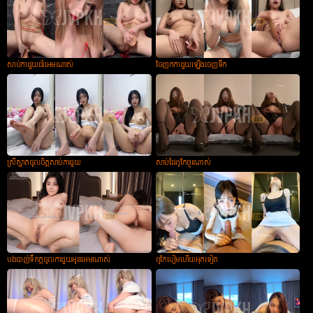
សាប់កាដួយជ័រអេមណាស់
ចែញុកកាដួយឡើងចេញទឹក
ស្រីស្អាតចូលចិត្តសាប់កាដួយ
សាប់ដៃពូកែថ្ងូរណាស់
បងបាញ់ទឹកក្ដចូលកាដួយអូនអេមណាស់
ពូកែបៀមហើយអុកទៀត