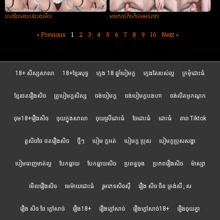
លេងដៃអោយបងបងមើល
មានសាច់តិចតិចអេមណាស់
« Previous
1
2
3
4
5
6
7
8
9
10
Next »
18+ សិស្សសាលា
18+ខ្មែរសុទ្ធ
ក្មេង 18 ឆ្នាំបៀមក្ដ
ក្មេងតែរបស់ល្អ
ក្រមុំដោះធំ
ខ្មែរថតរឿងសិច
គ្រូបៀមក្ដសិស្ស
ចង់បៀមក្ដ
ចង់បៀមក្តបងហា
ចង់លិតអូកណូក
ចុម18+រឿងសិច
ចុយក្នុងសាលា
ចុយស្រីដោះធំ
ចែដោះធំ
ដោះធំ
តារា Tiktok
តួសិចថៃ ថតរឿងសិច
ថ្មីៗ
បៀម ក្ដអត់
បៀមក្ដ ប្រុស
បៀមក្តប្រុសសង្ហា
បៀមពេញមាត់ល្អ
បែកធ្លាយ
បែកធ្លាយសិច
ប្រពន្ធចុង
ប្រភពរឿងសិច
ម៉ាស្សា
មើលរឿងសិច
មេម៉ាយដោះធំ
រួមភេទសិចស៊ី
រឿង សិច ចិន ត្រង់សីុស
រឿង សិច ថៃ ក្តៅសាច់
រឿង18+
រឿងក្ដៅសាច់
រឿងក្ដៅសាច់18+
រឿងចុយគ្នា