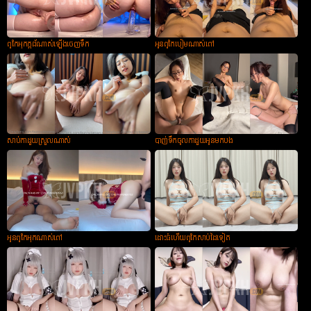
ពូកែអុកក្ដជ័ណាស់ឡើងចេញទឹក
អូនពូកែបៀមណាស់ពៅ
សាប់កាដួយស្រួលណាស់
បាញ់ទឹកចូលកាដួយអូនមកបង
អូនពូកែអុកណាស់ពៅ
ដោះធំហើយពូកែសាប់ដៃទៀត