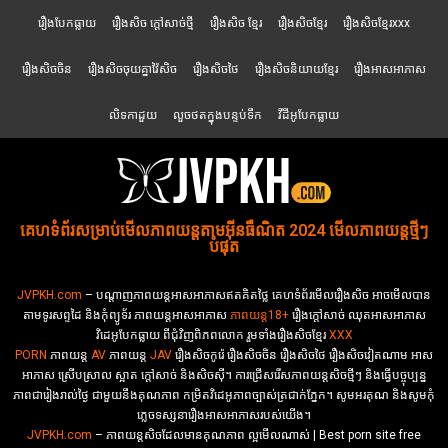
រឿងបែកធ្លាយ
រឿងសិច ក្តៅសាច់ថ្មី
រឿងសិច ខ្មែរ
រឿងសិចខ្មែរ
រឿងសិចខ្មែរxxx
រឿងសិចចិន
រឿងសិចចុយគ្នាវ៉ៃសិច
រឿងសិចថៃ
រឿងសិចនិយាយខ្មែរ
រឿងអាសអាភាស
លិទកាដួយ
លួចថតក្នុងបន្ទប់ទឹក
វីដីអូបែកធ្លាយ
គេហទំព័រសម្រាប់មើលភាពយន្តតាមអ៊ីនធឺណិត 2024 មើលភាពយន្តថ្មីៗ
បំផុត
JVPKH.com
– បណ្ដាញភាពយន្តអាសអាភាសឥតគិតថ្លៃ គេហទំព័រមើលរឿងសិច អាចមើលបាន
តាមទូរសព្ទដៃ និងកុំព្យូទ័រ ភាពយន្តអាសអាភាស
ភាពយន្ត18+​​
រឿងក្ដៅសាច់ ឈុតអាសអាភាស
វិដេអូបែកធ្លាយ ពីជុំវិញពិភពលោក រួមទាំងរឿងសិចខ្មែរ
XXX
PORN
ភាពយន្ត
AV
ភាពយន្ត
JAV
រឿងសិចកូរ៉េ រឿងសិចចិន​ រឿងសិចថៃ រឿងសិចវៀតណាម អាស
អាភាស ស្រើបស្រាល ស្អាត ក្ដៅសាច់ និងសិចស៊ី។ ការជ្រើសរើសភាពយន្តសិចថ្មីៗ និងធ្វើបច្ចុប្បន្ន
ភាពជារៀងរាល់ថ្ងៃ ជាមួយនឹងគុណភាព កម្រិតវិដេអូភាពច្បាស់ត្រជាក់ភ្នែក។ សូមអរគុណ និងសូមកុំ
ភ្លេចទស្សនារឿងអាសអាភាសរបស់យើង។
JVPKH.com
– ភាពយន្តសិចដែលមានគុណភាព ល្អមើលណាស់ | Best porn site free