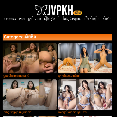
Onlyfans
Porn
ក្រមំុដោះធំ
រឿងក្ដៅសាច់
វីដេអូបែកធ្លាយ
រឿងសិចថ្មីៗ
សិចខ្មែរ
Category: សិចចិន
ស្អាតហើយលេងអេមណាស់
អុកក្ដជ័រអេមណាស់ពៅ
លេងក្ដជ័រធំស្រួលកាដួយណាស់
លេងក្ដជ័អេមណាស់អូនដោះធំ