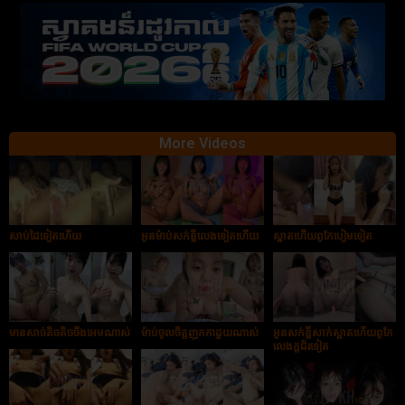
More Videos
សាប់ដៃទៀតហើយ
អូនម៉ាប់សក់ខ្លីលេងទៀតហើយ
ស្អាតហើយពូកែបៀមទៀត
មានសាច់តិចតិចចឹងអេមណាស់
ម៉ាប់ចូលចិត្តញុកកាដួយណាស់
អូនសក់ខ្លីសាក់ស្អាតហើយពូកែ
លេងក្ដជ័រទៀត