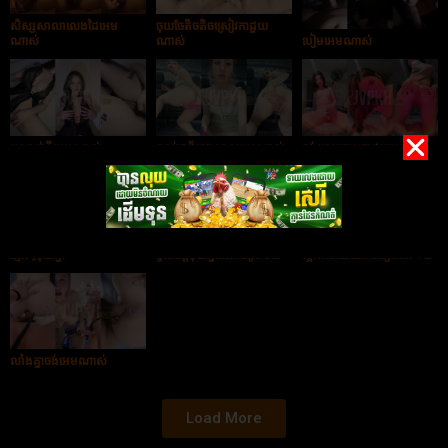
សិស្សសាលាលេងដៃអេម
ចុយចែតិចតិចស្រៀវកាដួយ
ណាស់
ណាស់
បៀមអេមណាស់
អូនសក់ខ្លីអេមណាស់
សាប់ក្ដជ័រក្នុងឡានអេមណាស់
ចង់អោយចុយកាដួយអូន
ក្មេងៗចុយគ្នា
ចូលចិត្តចុយគ្នាណាស់អូនម៉ាប់
ស្អាតហើយដោះធំទៀតពៅ #2
លាំងគ្នាចង់អេមណាស់
Load More