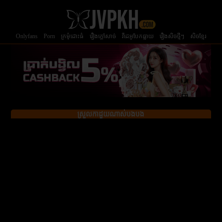
Onlyfans
Porn
ក្រមំុដោះធំ
រឿងក្ដៅសាច់
វីដេអូបែកធ្លាយ
រឿងសិចថ្មីៗ
សិចខ្មែរ
ស្រួលកាដួយណាស់បងបង