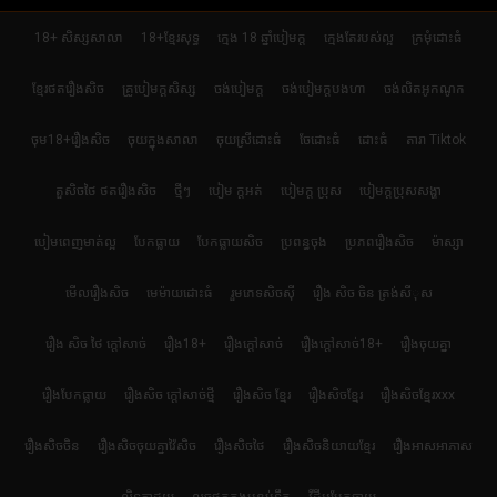
18+ សិស្សសាលា
18+ខ្មែរសុទ្ធ
ក្មេង 18 ឆ្នាំបៀមក្ដ
ក្មេងតែរបស់ល្អ
ក្រមុំដោះធំ
ខ្មែរថតរឿងសិច
គ្រូបៀមក្ដសិស្ស
ចង់បៀមក្ដ
ចង់បៀមក្តបងហា
ចង់លិតអូកណូក
ចុម18+រឿងសិច
ចុយក្នុងសាលា
ចុយស្រីដោះធំ
ចែដោះធំ
ដោះធំ
តារា Tiktok
តួសិចថៃ ថតរឿងសិច
ថ្មីៗ
បៀម ក្ដអត់
បៀមក្ដ ប្រុស
បៀមក្តប្រុសសង្ហា
បៀមពេញមាត់ល្អ
បែកធ្លាយ
បែកធ្លាយសិច
ប្រពន្ធចុង
ប្រភពរឿងសិច
ម៉ាស្សា
មើលរឿងសិច
មេម៉ាយដោះធំ
រួមភេទសិចស៊ី
រឿង សិច ចិន ត្រង់សីុស
រឿង សិច ថៃ ក្តៅសាច់
រឿង18+
រឿងក្ដៅសាច់
រឿងក្ដៅសាច់18+
រឿងចុយគ្នា
រឿងបែកធ្លាយ
រឿងសិច ក្តៅសាច់ថ្មី
រឿងសិច ខ្មែរ
រឿងសិចខ្មែរ
រឿងសិចខ្មែរxxx
រឿងសិចចិន
រឿងសិចចុយគ្នាវ៉ៃសិច
រឿងសិចថៃ
រឿងសិចនិយាយខ្មែរ
រឿងអាសអាភាស