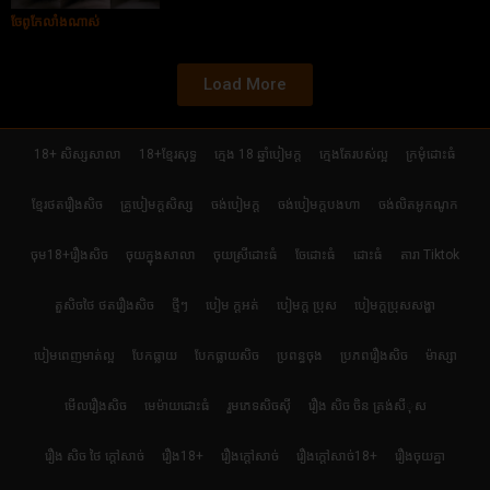
ចែពូកែលាំងណាស់
Load More
18+ សិស្សសាលា
18+ខ្មែរសុទ្ធ
ក្មេង 18 ឆ្នាំបៀមក្ដ
ក្មេងតែរបស់ល្អ
ក្រមុំដោះធំ
ខ្មែរថតរឿងសិច
គ្រូបៀមក្ដសិស្ស
ចង់បៀមក្ដ
ចង់បៀមក្តបងហា
ចង់លិតអូកណូក
ចុម18+រឿងសិច
ចុយក្នុងសាលា
ចុយស្រីដោះធំ
ចែដោះធំ
ដោះធំ
តារា Tiktok
តួសិចថៃ ថតរឿងសិច
ថ្មីៗ
បៀម ក្ដអត់
បៀមក្ដ ប្រុស
បៀមក្តប្រុសសង្ហា
បៀមពេញមាត់ល្អ
បែកធ្លាយ
បែកធ្លាយសិច
ប្រពន្ធចុង
ប្រភពរឿងសិច
ម៉ាស្សា
មើលរឿងសិច
មេម៉ាយដោះធំ
រួមភេទសិចស៊ី
រឿង សិច ចិន ត្រង់សីុស
រឿង សិច ថៃ ក្តៅសាច់
រឿង18+
រឿងក្ដៅសាច់
រឿងក្ដៅសាច់18+
រឿងចុយគ្នា