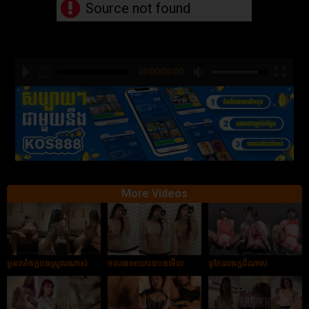
Source not found
00:00/00:00
hd2880
hd2160
hd2160
hd1440
highres
hd1080
hd720
large
medium
small
tiny
More Videos
អូនលាំងក្ដបងស្រួលណាស់
ថតរាងអោយបងបងមើល
ពូកែលេងក្ដជ័ណាស់