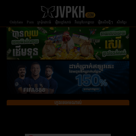
Onlyfans
Porn
ក្រមំុដោះធំ
រឿងក្ដៅសាច់
វីដេអូបែកធ្លាយ
រឿងសិចថ្មីៗ
សិចខ្មែរ
ក្មេងទេអេមណាស់