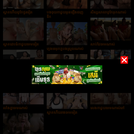
ស្អាតហើយពូកែថ្ងូរទៀត
បងចុយកាដួយអូនឡើងចេញ
សិស្សសាលាពូកែអុកណាស់
ទឹក
ស្អាតដោះធំកាដួយអេមទៀត
សាប់ដៃអេមណាស់
ក្មេងទេអុកក្ដបងស្រួលណាស់
អូនម៉ាប់សាប់កាដួយអេមណាស់
ស្រួលកាដួយណាស់បងបង
បងចុយកាដួយអូនអ៣មណាស់
លាំងគ្នាអេមណាស់
លេងកាដួយអេមណាស់ពៅ
ស្អាតហើយរាងអេមទៀត