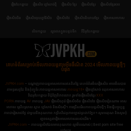
រឿងបែកធ្លាយ
រឿងសិច ក្តៅសាច់ថ្មី
រឿងសិច ខ្មែរ
រឿងសិចខ្មែរ
រឿងសិចខ្មែរxxx
រឿងសិចចិន
រឿងសិចចុយគ្នាវ៉ៃសិច
រឿងសិចថៃ
រឿងសិចនិយាយខ្មែរ
រឿងអាសអាភាស
លិទកាដួយ
លួចថតក្នុងបន្ទប់ទឹក
វីដីអូបែកធ្លាយ
គេហទំព័រសម្រាប់មើលភាពយន្តតាមអ៊ីនធឺណិត 2024 មើលភាពយន្តថ្មីៗ
បំផុត
JVPKH.com
– បណ្ដាញភាពយន្តអាសអាភាសឥតគិតថ្លៃ គេហទំព័រមើលរឿងសិច អាចមើលបាន
តាមទូរសព្ទដៃ និងកុំព្យូទ័រ ភាពយន្តអាសអាភាស
ភាពយន្ត18+​​
រឿងក្ដៅសាច់ ឈុតអាសអាភាស
វិដេអូបែកធ្លាយ ពីជុំវិញពិភពលោក រួមទាំងរឿងសិចខ្មែរ
XXX
PORN
ភាពយន្ត
AV
ភាពយន្ត
JAV
រឿងសិចកូរ៉េ រឿងសិចចិន​ រឿងសិចថៃ រឿងសិចវៀតណាម អាស
អាភាស ស្រើបស្រាល ស្អាត ក្ដៅសាច់ និងសិចស៊ី។ ការជ្រើសរើសភាពយន្តសិចថ្មីៗ និងធ្វើបច្ចុប្បន្ន
ភាពជារៀងរាល់ថ្ងៃ ជាមួយនឹងគុណភាព កម្រិតវិដេអូភាពច្បាស់ត្រជាក់ភ្នែក។ សូមអរគុណ និងសូមកុំ
ភ្លេចទស្សនារឿងអាសអាភាសរបស់យើង។
JVPKH.com
– ភាពយន្តសិចដែលមានគុណភាព ល្អមើលណាស់ | Best porn site free
videos