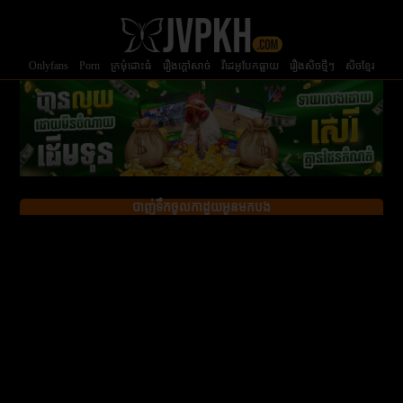
Onlyfans
Porn
ក្រមំុដោះធំ
រឿងក្ដៅសាច់
វីដេអូបែកធ្លាយ
រឿងសិចថ្មីៗ
សិចខ្មែរ
បាញ់ទឹកចូលកាដួយអូនមកបង