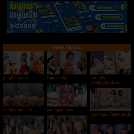
More Videos
ញុកក្ដជ័រអេមណាស់
ចែញុកចេកទៀត
បងបាញ់ទឹក
ចូលកាដួយអូនមកបង
សាប់ដៃអេមណាស់ពៅ
សាប់ដៃស្រួលណាស់
អូនវេតាស្អាតហើយពូកែអុកក្ដជ័រ
ទៀត