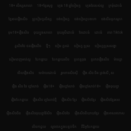
18+ សិស្សសាលា
18+ខ្មែរសុទ្ធ
ក្មេង 18 ឆ្នាំបៀមក្ដ
ក្មេងតែរបស់ល្អ
ក្រមុំដោះធំ
ខ្មែរថតរឿងសិច
គ្រូបៀមក្ដសិស្ស
ចង់បៀមក្ដ
ចង់បៀមក្តបងហា
ចង់លិតអូកណូក
ចុម18+រឿងសិច
ចុយក្នុងសាលា
ចុយស្រីដោះធំ
ចែដោះធំ
ដោះធំ
តារា Tiktok
តួសិចថៃ ថតរឿងសិច
ថ្មីៗ
បៀម ក្ដអត់
បៀមក្ដ ប្រុស
បៀមក្តប្រុសសង្ហា
បៀមពេញមាត់ល្អ
បែកធ្លាយ
បែកធ្លាយសិច
ប្រពន្ធចុង
ប្រភពរឿងសិច
ម៉ាស្សា
មើលរឿងសិច
មេម៉ាយដោះធំ
រួមភេទសិចស៊ី
រឿង សិច ចិន ត្រង់សីុស
រឿង សិច ថៃ ក្តៅសាច់
រឿង18+
រឿងក្ដៅសាច់
រឿងក្ដៅសាច់18+
រឿងចុយគ្នា
រឿងបែកធ្លាយ
រឿងសិច ក្តៅសាច់ថ្មី
រឿងសិច ខ្មែរ
រឿងសិចខ្មែរ
រឿងសិចខ្មែរxxx
រឿងសិចចិន
រឿងសិចចុយគ្នាវ៉ៃសិច
រឿងសិចថៃ
រឿងសិចនិយាយខ្មែរ
រឿងអាសអាភាស
លិទកាដួយ
លួចថតក្នុងបន្ទប់ទឹក
វីដីអូបែកធ្លាយ