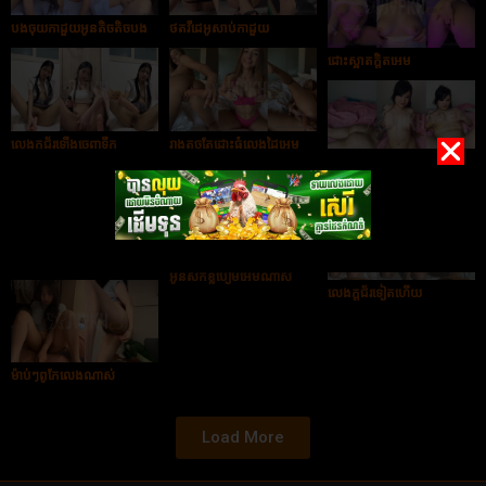
បងចុយកាដួយអូនតិចតិចបង
ថតវីដេអូសាប់កាដួយ
ដោះស្អាតក្ដិតអេម
លេងក្ដជ័រឡើងចេញទឹក
រាងតូចតែដោះធំលេងដៃអេម
ណាស់
អូនសាក់ដៃចង់ចុយគ្នាណាស់
រាងអូនស្អាតណាស់ពៅ
អូនសក់ខ្លីបៀមអេមណាស់
លេងក្ដជ័រទៀតហើយ
ម៉ាប់ៗពូកែលេងណាស់
Load More