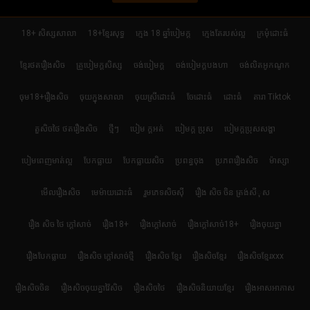
18+ សិស្សសាលា
18+ខ្មែរសុទ្ធ
ក្មេង 18 ឆ្នាំបៀមក្ដ
ក្មេងតែរបស់ល្អ
ក្រមុំដោះធំ
ខ្មែរថតរឿងសិច
គ្រូបៀមក្ដសិស្ស
ចង់បៀមក្ដ
ចង់បៀមក្តបងហា
ចង់លិតអូកណូក
ចុម18+រឿងសិច
ចុយក្នុងសាលា
ចុយស្រីដោះធំ
ចែដោះធំ
ដោះធំ
តារា Tiktok
តួសិចថៃ ថតរឿងសិច
ថ្មីៗ
បៀម ក្ដអត់
បៀមក្ដ ប្រុស
បៀមក្តប្រុសសង្ហា
បៀមពេញមាត់ល្អ
បែកធ្លាយ
បែកធ្លាយសិច
ប្រពន្ធចុង
ប្រភពរឿងសិច
ម៉ាស្សា
មើលរឿងសិច
មេម៉ាយដោះធំ
រួមភេទសិចស៊ី
រឿង សិច ចិន ត្រង់សីុស
រឿង សិច ថៃ ក្តៅសាច់
រឿង18+
រឿងក្ដៅសាច់
រឿងក្ដៅសាច់18+
រឿងចុយគ្នា
រឿងបែកធ្លាយ
រឿងសិច ក្តៅសាច់ថ្មី
រឿងសិច ខ្មែរ
រឿងសិចខ្មែរ
រឿងសិចខ្មែរxxx
រឿងសិចចិន
រឿងសិចចុយគ្នាវ៉ៃសិច
រឿងសិចថៃ
រឿងសិចនិយាយខ្មែរ
រឿងអាសអាភាស