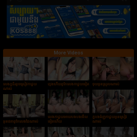
hd2880
hd2160
hd2160
hd1440
highres
hd1080
hd720
large
medium
small
tiny
More Videos
លេងក្ដជ័រតូចស្រៀវកាដួយ
ក្មេងហើយពូកែលេងកាដួយទៀត
ចុយអូនស្រួលណាស់
ណាស់
លេងកាដួយអោយបងបងមើល
ក្ដបងធំញុកាដួយអូនស្រៀវ
អូនវេតាពូកែលេងដៃណាស់
ទៀតហើយ
ណាស់