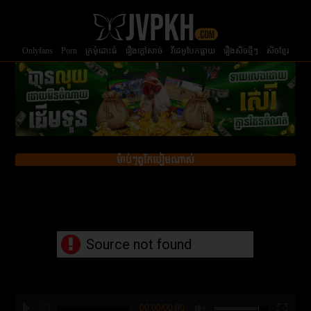
Onlyfans
Porn
ក្រមំុដោះធំ
រឿងក្ដៅសាច់
វីដេអូបែកធ្លាយ
រឿងសិចថ្មីៗ
សិចខ្មែរ
ម៉ាប់ៗពូកែបៀមណាស់
Source not found
00:00/00:00