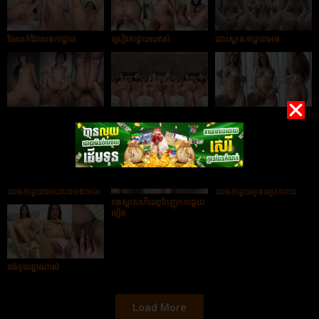
ចែសាក់ដៃលេងកាដួយ
ស្រៀវកាដួយណាស់
ដោះស្អាតកាដួយអេម
ស្រួលកាដួយណាស់បង
ចែពីអ្នកលេងកាដួយអោយប
រាងស្អាតហើយកាដួយអេមទៀត
មើល
លេងកាដួយអោយបងបងមើល
លេងកាដួយអូនទៀតហើយ
រាងស្អាតហើយពូកែញុកកាដួយ
ទៀត
ចង់ចុយគ្នាណាស់
Load More