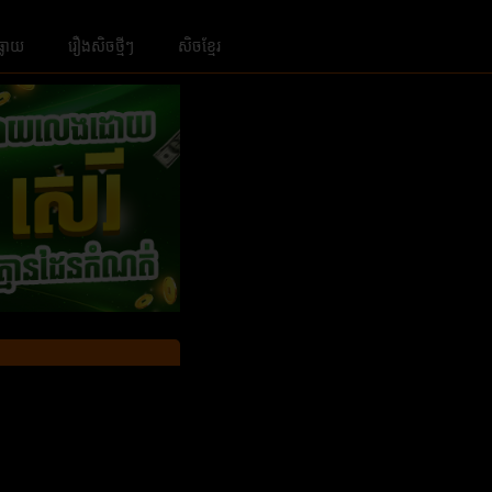
ធ្លាយ
រឿងសិចថ្មីៗ
សិចខ្មែរ