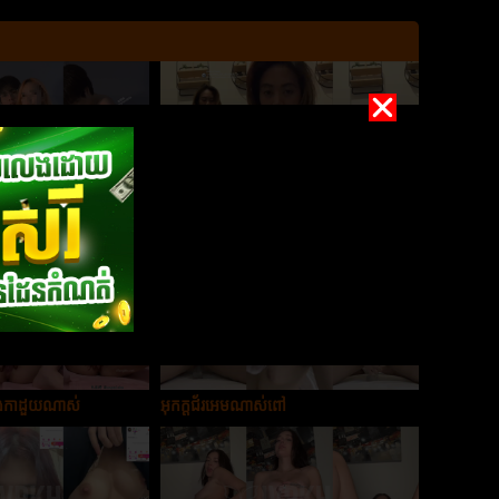
់
អូនពូកែអុកណាស់
លេងកាដួយណាស់
អុកក្ដជ័រអេមណាស់ពៅ