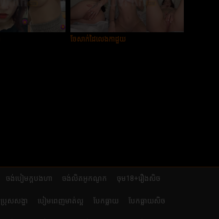
ៅ
ចែសាក់ដៃលេងកាដួយ
ចង់បៀមក្តបងហា
ចង់លិតអូកណូក
ចុម18+រឿងសិច
ប្រុសសង្ហា
បៀមពេញមាត់ល្អ
បែកធ្លាយ
បែកធ្លាយសិច