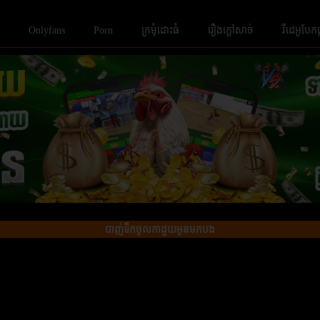
Onlyfans
Porn
ក្រមំុដោះធំ
រឿងក្ដៅសាច់
វីដេអូបែក
បាញ់ទឹកចូលកាដួយអូនមកបង