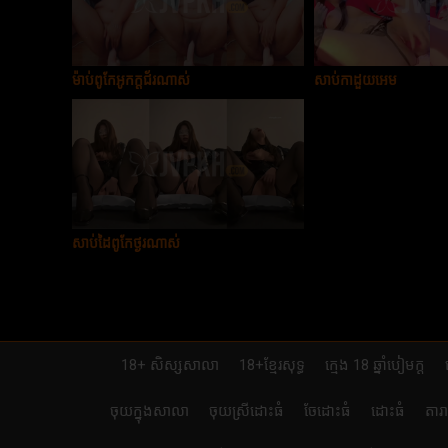
ម៉ាប់ពូកែអូកក្ដជ័រណាស់
សាប់កាដួយអេម
សាប់ដៃពូកែថ្ងូរណាស់
18+ សិស្សសាលា
18+ខ្មែរសុទ្ធ
ក្មេង 18 ឆ្នាំបៀមក្ដ
ចុយក្នុងសាលា
ចុយស្រីដោះធំ
ចែដោះធំ
ដោះធំ
តារ