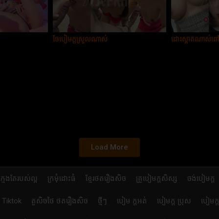
ចែបៀមក្ដស្រួលណាស់
ដោះស្អាតណាស់ព
Load More
ក្មេងតែរបស់ល្អ
ក្រមុំដោះធំ
ខ្មែរថតរឿងសិច
គ្រូបៀមក្ដសិស្ស
ចង់បៀមក្ដ
ា Tiktok
តួសិចថៃ ថតរឿងសិច
ថ្មីៗ
បៀម ក្ដអត់
បៀមក្ដ ប្រុស
បៀមក្ត