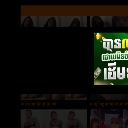
ញុកកាដួយកាដួយអេមណាស់ពៅ
អូនសក់ខ្លីលេងអេមណាស់
ម៉ាប់ៗសាប់ដៃអេមណាស់
បាញ់ទឹកចូលកាដួយមកប