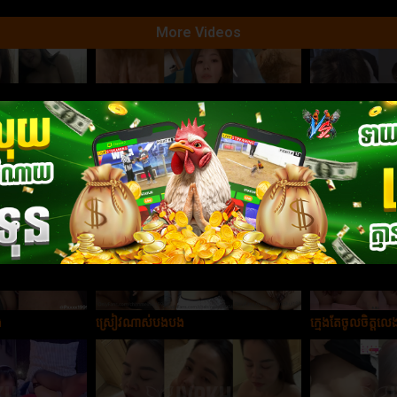
More Videos
ញុកក្ដកាដួយអេមណាស់អូន
បងពូកែលាំងណាស
ង
ស្រៀវណាស់បងបង
ក្មេងតែចូលចិត្ត