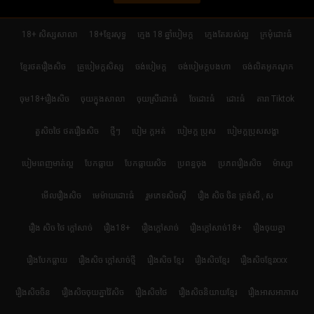
18+ សិស្សសាលា
18+ខ្មែរសុទ្ធ
ក្មេង 18 ឆ្នាំបៀមក្ដ
ក្មេងតែរបស់ល្អ
ក្រមុំដោះធំ
ខ្មែរថតរឿងសិច
គ្រូបៀមក្ដសិស្ស
ចង់បៀមក្ដ
ចង់បៀមក្តបងហា
ចង់លិតអូកណូក
ចុម18+រឿងសិច
ចុយក្នុងសាលា
ចុយស្រីដោះធំ
ចែដោះធំ
ដោះធំ
តារា Tiktok
តួសិចថៃ ថតរឿងសិច
ថ្មីៗ
បៀម ក្ដអត់
បៀមក្ដ ប្រុស
បៀមក្តប្រុសសង្ហា
បៀមពេញមាត់ល្អ
បែកធ្លាយ
បែកធ្លាយសិច
ប្រពន្ធចុង
ប្រភពរឿងសិច
ម៉ាស្សា
មើលរឿងសិច
មេម៉ាយដោះធំ
រួមភេទសិចស៊ី
រឿង សិច ចិន ត្រង់សីុស
រឿង សិច ថៃ ក្តៅសាច់
រឿង18+
រឿងក្ដៅសាច់
រឿងក្ដៅសាច់18+
រឿងចុយគ្នា
រឿងបែកធ្លាយ
រឿងសិច ក្តៅសាច់ថ្មី
រឿងសិច ខ្មែរ
រឿងសិចខ្មែរ
រឿងសិចខ្មែរxxx
រឿងសិចចិន
រឿងសិចចុយគ្នាវ៉ៃសិច
រឿងសិចថៃ
រឿងសិចនិយាយខ្មែរ
រឿងអាសអាភាស