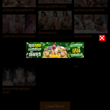
លេងកាដួយថ្ងូរពីរោះណាស់
ក្ដជ័រធំញុកកាដួយស្រៀវណាស់
ក្មេងទេអុកក្ដបងស្រួលណាស់
កុំថតមុខអូនបង
អូនម៉ាប់ពូកែសាប់កាដួយណាស់
ចង់ចុយគ្នាណាស់
លេងដៃទៀតហើយ
ស្រៀកាដួយណាស់
បងចុយកាដួយអូនឡើងចេញ
ទឹក
ក្ដបងចុយកាដួយអូនស្រួល
ណាស់
Load More