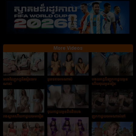
More Videos
លេងដៃញុកក្ដជ័រទៀតអេម
អូនវេតាអេមណាស់
បងយកក្ដជ័រញុកកាដួយអូន
ណាស់
ហើយចុយអូនទៀត
ចុយកាដួយអូនតិចតិចបង
រាងស្អាតហើយកាដួយអេមទៀត
ញុកកាដួយអេមណាស់ពៅ