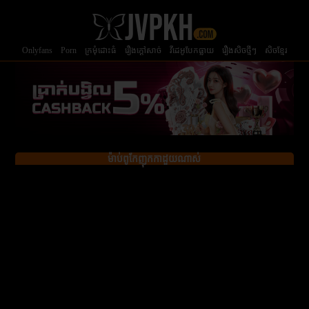
Onlyfans
Porn
ក្រមំុដោះធំ
រឿងក្ដៅសាច់
វីដេអូបែកធ្លាយ
រឿងសិចថ្មីៗ
សិចខ្មែរ
ម៉ាប់ពូកែញុកកាដួយណាស់