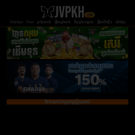
Onlyfans
Porn
ក្រមំុដោះធំ
រឿងក្ដៅសាច់
វីដេអូបែកធ្លាយ
រឿងសិចថ្មីៗ
សិចខ្មែរ
ចែកាសាប់កាដួយស្រៀវណាស់