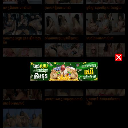
អុកក្ដជ័រអេមណាស់ពៅ
អូនសក់ខ្លីអេមណាស់
ស្រីស្អាតចូលចិត្តសាប់កាដួយ
លេងកាដួយក្នុងឡានឡើងចេញ
ចង់អោយបចុយអូនពីក្រោយ
លេងដៃអេមណាស់ពៅ
ទឹក
អូនពូកែថ្ងូរណាស់ម៉ាប់ៗ
បងពូកែចុយណាស់
ចង់អោយបងបងចុយកាដួយអូន
អូនវេតបឥមក្ដបងស្រួលណាស់
អូនដោះធំហ់យលេងដៃអេម
ដោះធំអេមណាស់
ទៀត