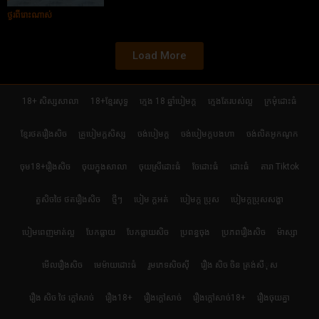
ថ្ងូរពីរោះណាស់
Load More
18+ សិស្សសាលា
18+ខ្មែរសុទ្ធ
ក្មេង 18 ឆ្នាំបៀមក្ដ
ក្មេងតែរបស់ល្អ
ក្រមុំដោះធំ
ខ្មែរថតរឿងសិច
គ្រូបៀមក្ដសិស្ស
ចង់បៀមក្ដ
ចង់បៀមក្តបងហា
ចង់លិតអូកណូក
ចុម18+រឿងសិច
ចុយក្នុងសាលា
ចុយស្រីដោះធំ
ចែដោះធំ
ដោះធំ
តារា Tiktok
តួសិចថៃ ថតរឿងសិច
ថ្មីៗ
បៀម ក្ដអត់
បៀមក្ដ ប្រុស
បៀមក្តប្រុសសង្ហា
បៀមពេញមាត់ល្អ
បែកធ្លាយ
បែកធ្លាយសិច
ប្រពន្ធចុង
ប្រភពរឿងសិច
ម៉ាស្សា
មើលរឿងសិច
មេម៉ាយដោះធំ
រួមភេទសិចស៊ី
រឿង សិច ចិន ត្រង់សីុស
រឿង សិច ថៃ ក្តៅសាច់
រឿង18+
រឿងក្ដៅសាច់
រឿងក្ដៅសាច់18+
រឿងចុយគ្នា