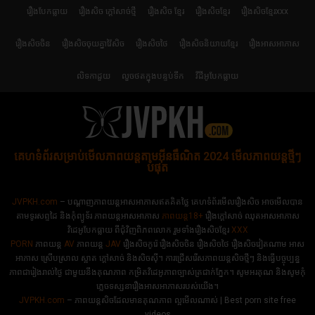
រឿងបែកធ្លាយ
រឿងសិច ក្តៅសាច់ថ្មី
រឿងសិច ខ្មែរ
រឿងសិចខ្មែរ
រឿងសិចខ្មែរxxx
រឿងសិចចិន
រឿងសិចចុយគ្នាវ៉ៃសិច
រឿងសិចថៃ
រឿងសិចនិយាយខ្មែរ
រឿងអាសអាភាស
លិទកាដួយ
លួចថតក្នុងបន្ទប់ទឹក
វីដីអូបែកធ្លាយ
គេហទំព័រសម្រាប់មើលភាពយន្តតាមអ៊ីនធឺណិត 2024 មើលភាពយន្តថ្មីៗ
បំផុត
JVPKH.com
– បណ្ដាញភាពយន្តអាសអាភាសឥតគិតថ្លៃ គេហទំព័រមើលរឿងសិច អាចមើលបាន
តាមទូរសព្ទដៃ និងកុំព្យូទ័រ ភាពយន្តអាសអាភាស
ភាពយន្ត18+​​
រឿងក្ដៅសាច់ ឈុតអាសអាភាស
វិដេអូបែកធ្លាយ ពីជុំវិញពិភពលោក រួមទាំងរឿងសិចខ្មែរ
XXX
PORN
ភាពយន្ត
AV
ភាពយន្ត
JAV
រឿងសិចកូរ៉េ រឿងសិចចិន​ រឿងសិចថៃ រឿងសិចវៀតណាម អាស
អាភាស ស្រើបស្រាល ស្អាត ក្ដៅសាច់ និងសិចស៊ី។ ការជ្រើសរើសភាពយន្តសិចថ្មីៗ និងធ្វើបច្ចុប្បន្ន
ភាពជារៀងរាល់ថ្ងៃ ជាមួយនឹងគុណភាព កម្រិតវិដេអូភាពច្បាស់ត្រជាក់ភ្នែក។ សូមអរគុណ និងសូមកុំ
ភ្លេចទស្សនារឿងអាសអាភាសរបស់យើង។
JVPKH.com
– ភាពយន្តសិចដែលមានគុណភាព ល្អមើលណាស់ | Best porn site free
videos