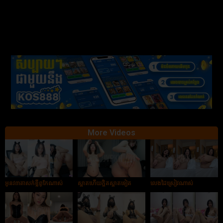
More Videos
អូនវ៣តាសក់ខ្លីពូកែណាស់
ស្អាតហើយក្ដិតស្អាតទៀត
លេងដៃស្រៀវណាស់