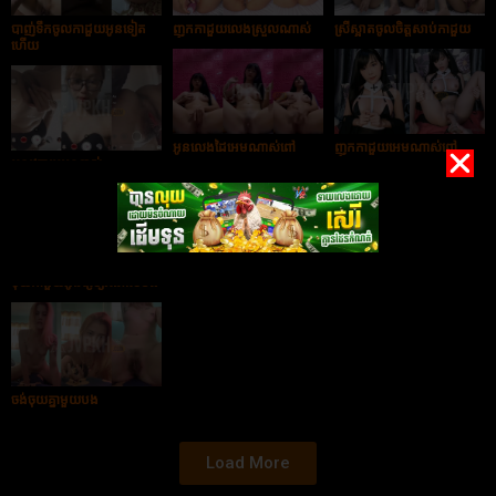
បាញ់ទឹកចូលកាដួយអូនទៀត
ញុកកាដួយលេងស្រួលណាស់
ស្រីស្អាតចូលចិត្តសាប់កាដួយ
ហើយ
អូនលេងដៃអេមណាស់ពៅ
ញុកកាដួយអេមណាស់ពៅ
អូនវេតាអេមណាស់
ចុយអូនតិចតិចបងស្រៀវណាស់
បាញ់ទឹកចូលកាដួយអូនមកបង
ចុយកាដួយអូនស្រៀវណាស់បង
ចង់ចុយគ្នាមួយបង
Load More