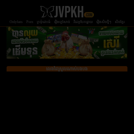
Onlyfans
Porn
ក្រមំុដោះធំ
រឿងក្ដៅសាច់
វីដេអូបែកធ្លាយ
រឿងសិចថ្មីៗ
សិចខ្មែរ
លេងដៃស្រួលណាស់បងបង