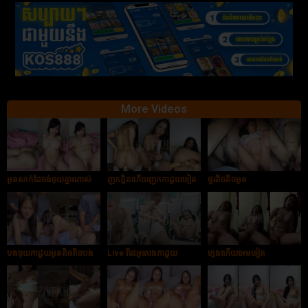
More Videos
អូនសាក់ដៃចង់ចុយគ្នាណាស់
ញុកក្ដិតហើយញុកកាដួយទៀត
ថ្ងូរតិចតិចអូន
បងចុយកាដួយអូនតិចតិចបង
Live វីដេអូលេងកាដួយ
ក្មេងហើយអេមទៀត