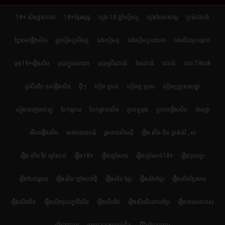
18+ សិស្សសាលា
18+ខ្មែរសុទ្ធ
ក្មេង 18 ឆ្នាំបៀមក្ដ
ក្មេងតែរបស់ល្អ
ក្រមុំដោះធំ
ខ្មែរថតរឿងសិច
គ្រូបៀមក្ដសិស្ស
ចង់បៀមក្ដ
ចង់បៀមក្តបងហា
ចង់លិតអូកណូក
ចុម18+រឿងសិច
ចុយក្នុងសាលា
ចុយស្រីដោះធំ
ចែដោះធំ
ដោះធំ
តារា Tiktok
តួសិចថៃ ថតរឿងសិច
ថ្មីៗ
បៀម ក្ដអត់
បៀមក្ដ ប្រុស
បៀមក្តប្រុសសង្ហា
បៀមពេញមាត់ល្អ
បែកធ្លាយ
បែកធ្លាយសិច
ប្រពន្ធចុង
ប្រភពរឿងសិច
ម៉ាស្សា
មើលរឿងសិច
មេម៉ាយដោះធំ
រួមភេទសិចស៊ី
រឿង សិច ចិន ត្រង់សីុស
រឿង សិច ថៃ ក្តៅសាច់
រឿង18+
រឿងក្ដៅសាច់
រឿងក្ដៅសាច់18+
រឿងចុយគ្នា
រឿងបែកធ្លាយ
រឿងសិច ក្តៅសាច់ថ្មី
រឿងសិច ខ្មែរ
រឿងសិចខ្មែរ
រឿងសិចខ្មែរxxx
រឿងសិចចិន
រឿងសិចចុយគ្នាវ៉ៃសិច
រឿងសិចថៃ
រឿងសិចនិយាយខ្មែរ
រឿងអាសអាភាស