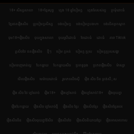
18+ សិស្សសាលា
18+ខ្មែរសុទ្ធ
ក្មេង 18 ឆ្នាំបៀមក្ដ
ក្មេងតែរបស់ល្អ
ក្រមុំដោះធំ
ខ្មែរថតរឿងសិច
គ្រូបៀមក្ដសិស្ស
ចង់បៀមក្ដ
ចង់បៀមក្តបងហា
ចង់លិតអូកណូក
ចុម18+រឿងសិច
ចុយក្នុងសាលា
ចុយស្រីដោះធំ
ចែដោះធំ
ដោះធំ
តារា Tiktok
តួសិចថៃ ថតរឿងសិច
ថ្មីៗ
បៀម ក្ដអត់
បៀមក្ដ ប្រុស
បៀមក្តប្រុសសង្ហា
បៀមពេញមាត់ល្អ
បែកធ្លាយ
បែកធ្លាយសិច
ប្រពន្ធចុង
ប្រភពរឿងសិច
ម៉ាស្សា
មើលរឿងសិច
មេម៉ាយដោះធំ
រួមភេទសិចស៊ី
រឿង សិច ចិន ត្រង់សីុស
រឿង សិច ថៃ ក្តៅសាច់
រឿង18+
រឿងក្ដៅសាច់
រឿងក្ដៅសាច់18+
រឿងចុយគ្នា
រឿងបែកធ្លាយ
រឿងសិច ក្តៅសាច់ថ្មី
រឿងសិច ខ្មែរ
រឿងសិចខ្មែរ
រឿងសិចខ្មែរxxx
រឿងសិចចិន
រឿងសិចចុយគ្នាវ៉ៃសិច
រឿងសិចថៃ
រឿងសិចនិយាយខ្មែរ
រឿងអាសអាភាស