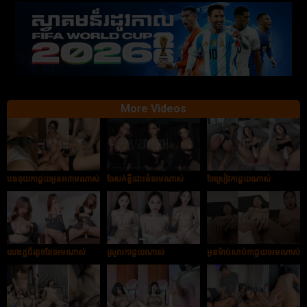
More Videos
បងចុយកាដួយអូនអ៣មណាស់
ចែសក់ខ្លីដោះធំអេមណាស់
ចែស្រៀវកាដួយណាស់
លេងក្ដជ័រតូចតែអេមណាស់
ស្រួលកាដួយណាស់
អូនម៉ាប់សាប់កាដួយអេមណាស់