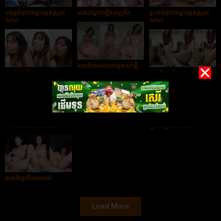
បងក្ដធំចុយកាដួយអូនស្រួល
លេងកាដួយឡើងចេញទឹក
ក្ដបងធំចុយកាដួយអូនស្រួល
ណាស់
ណាស់
លេងដៃអេមណាស់អូនសក់ខ្លី
អូនម៉ាប់បៀមអេមណាស់
សាប់ដៃស្រៀវណាស់បងបង
រាងស្អាតណាស់ពៅ
ថតរាងអោយបងបងមើល
ញុកកាដួយអេមណាស់
លេងដៃថ្ងូរពីរោះណាស់
Load More