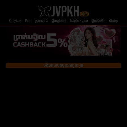
Onlyfans
Porn
ក្រមំុដោះធំ
រឿងក្ដៅសាច់
វីដេអូបែកធ្លាយ
រឿងសិចថ្មីៗ
សិចខ្មែរ
ចង់អោយបងចុយកាដួយអូន