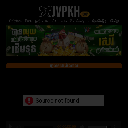
Onlyfans
Porn
ក្រមំុដោះធំ
រឿងក្ដៅសាច់
វីដេអូបែកធ្លាយ
រឿងសិចថ្មីៗ
សិចខ្មែរ
ក្មេងទេដោះធំណាស់
Source not found
00:00/00:00