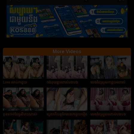
hd2880
hd2160
hd2160
hd1440
highres
hd1080
hd720
large
medium
small
tiny
More Videos
Live សាប់កាដួយ
ចង់ចុយគ្នាណាស់បងបង
លេងដៃស្រួលកាដួយណាស់
អូនសាប់ដៃថ្ងូរពីរោះណាស់
ក្មេងហើយពូកែលេងកាដួយទៀត
លេងដៃស្រួលណាស់បងបង