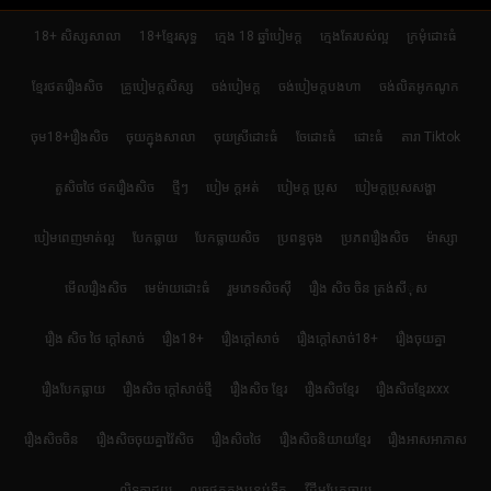
18+ សិស្សសាលា
18+ខ្មែរសុទ្ធ
ក្មេង 18 ឆ្នាំបៀមក្ដ
ក្មេងតែរបស់ល្អ
ក្រមុំដោះធំ
ខ្មែរថតរឿងសិច
គ្រូបៀមក្ដសិស្ស
ចង់បៀមក្ដ
ចង់បៀមក្តបងហា
ចង់លិតអូកណូក
ចុម18+រឿងសិច
ចុយក្នុងសាលា
ចុយស្រីដោះធំ
ចែដោះធំ
ដោះធំ
តារា Tiktok
តួសិចថៃ ថតរឿងសិច
ថ្មីៗ
បៀម ក្ដអត់
បៀមក្ដ ប្រុស
បៀមក្តប្រុសសង្ហា
បៀមពេញមាត់ល្អ
បែកធ្លាយ
បែកធ្លាយសិច
ប្រពន្ធចុង
ប្រភពរឿងសិច
ម៉ាស្សា
មើលរឿងសិច
មេម៉ាយដោះធំ
រួមភេទសិចស៊ី
រឿង សិច ចិន ត្រង់សីុស
រឿង សិច ថៃ ក្តៅសាច់
រឿង18+
រឿងក្ដៅសាច់
រឿងក្ដៅសាច់18+
រឿងចុយគ្នា
រឿងបែកធ្លាយ
រឿងសិច ក្តៅសាច់ថ្មី
រឿងសិច ខ្មែរ
រឿងសិចខ្មែរ
រឿងសិចខ្មែរxxx
រឿងសិចចិន
រឿងសិចចុយគ្នាវ៉ៃសិច
រឿងសិចថៃ
រឿងសិចនិយាយខ្មែរ
រឿងអាសអាភាស
លិទកាដួយ
លួចថតក្នុងបន្ទប់ទឹក
វីដីអូបែកធ្លាយ