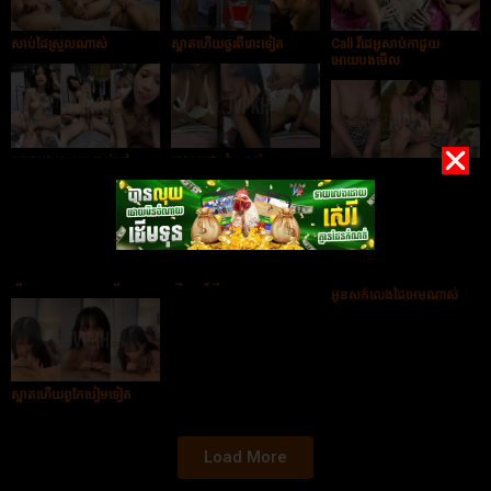
សាប់ដៃស្រួលណាស់
ស្អាតហើយថ្ងូរពីរោះទៀត
Call វីដេអូសាប់កាដួយ
អោយបងមើល
អុកក្ដបងស្រួលណាស់ពៅ
ក្មេងទេដោះធំណាស់
ចែពូកែអុកណាស់
ស្អាតហើយដោះអេមទៀត
ខ្មែរវីដេអូថ្មី
អូនសក់លេងដៃអេមណាស់
ស្អាតហើយពូកែបៀមទៀត
Load More