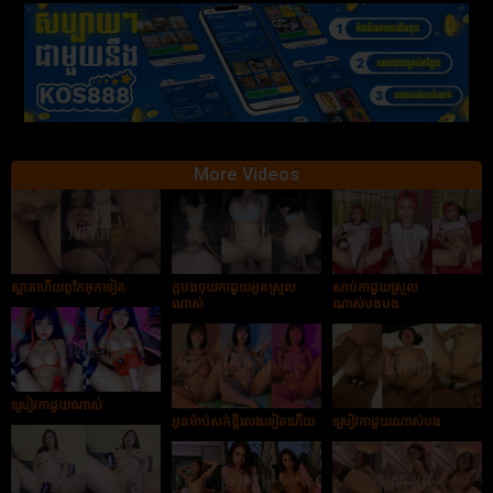
More Videos
ស្អាតហើយពូកែអុកទៀត
ក្ដបងចុយកាដួយអូនស្រួល
សាប់កាដួយស្រួល
ណាស់
ណាស់បងបង
ស្រៀវកាដួយណាស់
អូនម៉ាប់សក់ខ្លីលេងទៀតហើយ
ស្រៀវកាដួយណាស់បង