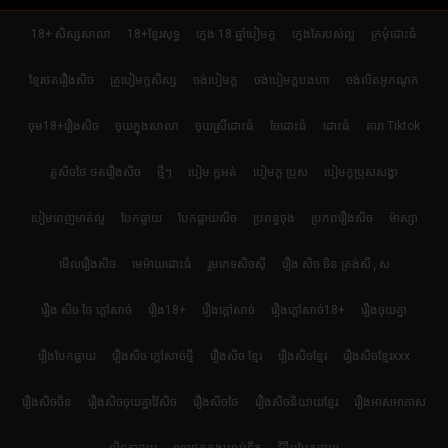
18+ សិស្សសាលា
18+ខ្មែរសុទ្ធ
ក្មេង 18 ឆ្នាំបៀមក្ដ
ក្មេងតែរបស់ល្អ
ក្រមុំដោះធំ
ខ្មែរថតរឿងសិច
គ្រូបៀមក្ដសិស្ស
ចង់បៀមក្ដ
ចង់បៀមក្តបងហា
ចង់លិតអូកណូក
ចុម18+រឿងសិច
ចុយក្នុងសាលា
ចុយស្រីដោះធំ
ចែដោះធំ
ដោះធំ
តារា Tiktok
តួសិចថៃ ថតរឿងសិច
ថ្មីៗ
បៀម ក្ដអត់
បៀមក្ដ ប្រុស
បៀមក្តប្រុសសង្ហា
បៀមពេញមាត់ល្អ
បែកធ្លាយ
បែកធ្លាយសិច
ប្រពន្ធចុង
ប្រភពរឿងសិច
ម៉ាស្សា
មើលរឿងសិច
មេម៉ាយដោះធំ
រួមភេទសិចស៊ី
រឿង សិច ចិន ត្រង់សីុស
រឿង សិច ថៃ ក្តៅសាច់
រឿង18+
រឿងក្ដៅសាច់
រឿងក្ដៅសាច់18+
រឿងចុយគ្នា
រឿងបែកធ្លាយ
រឿងសិច ក្តៅសាច់ថ្មី
រឿងសិច ខ្មែរ
រឿងសិចខ្មែរ
រឿងសិចខ្មែរxxx
រឿងសិចចិន
រឿងសិចចុយគ្នាវ៉ៃសិច
រឿងសិចថៃ
រឿងសិចនិយាយខ្មែរ
រឿងអាសអាភាស