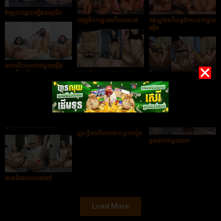
ចែញុកកាដួយឡើងចេញទឹក
បាញ់ទឹកកាដួយហើយបងបង
រាងស្អាតហើយពូកែសាប់កាដួយ
ទៀត
អេមហើយសាប់កាដួយឡើង
ចេញទឹកទៀត
ក្ដបងធំចុយអូនស្រួលកាដួយ
ណាស់
Call សាប់កាដួយអោយបង
មើល
អូនសាក់ដៃរាងអេមណាស់
ញុកក្ដិតហើយលេងកាដួយទៀត
អូនវេតាកាដួយអេម
លេងដៃអេមណាស់ពៅ
Load More