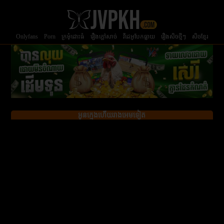
Onlyfans
Porn
ក្រមំុដោះធំ
រឿងក្ដៅសាច់
វីដេអូបែកធ្លាយ
រឿងសិចថ្មីៗ
សិចខ្មែរ
អូនក្មេងហើយរាងអេមទៀត