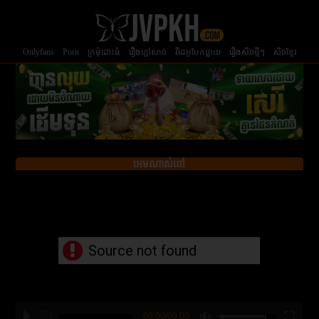
Onlyfans
Porn
ក្រមំុដោះធំ
រឿងក្ដៅសាច់
វីដេអូបែកធ្លាយ
រឿងសិចថ្មីៗ
សិចខ្មែរ
អេមណាស់ពៅ
Source not found
00:00/00:00