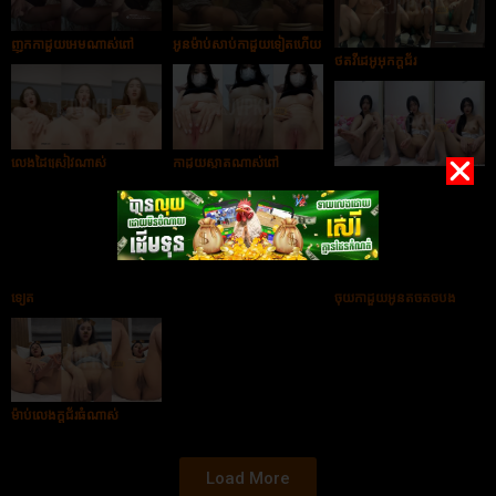
ញុកកាដួយអេមណាស់ពៅ
អូនម៉ាប់សាប់កាដួយទៀតហើយ
ថតវីដេអូអុកក្ដជ័រ
លេងដៃស្រៀវណាស់
កាដួយស្អាតណាស់ពៅ
ស្រីស្អាតចូលចិត្តសាប់កាដួយ
ចែសាក់ស្អាតហើយលេងដៃអេម
លេងកាដួយអោយបងបងមើល
ទៀត
ចុយកាដួយអូនតិចតិចបង
ម៉ាប់លេងក្ដជ័រធំណាស់
Load More