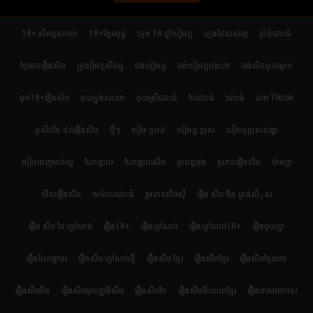
18+ សិស្សសាលា
18+ខ្មែរសុទ្ធ
ក្មេង 18 ឆ្នាំបៀមក្ដ
ក្មេងតែរបស់ល្អ
ក្រមុំដោះធំ
ខ្មែរថតរឿងសិច
គ្រូបៀមក្ដសិស្ស
ចង់បៀមក្ដ
ចង់បៀមក្តបងហា
ចង់លិតអូកណូក
ចុម18+រឿងសិច
ចុយក្នុងសាលា
ចុយស្រីដោះធំ
ចែដោះធំ
ដោះធំ
តារា Tiktok
តួសិចថៃ ថតរឿងសិច
ថ្មីៗ
បៀម ក្ដអត់
បៀមក្ដ ប្រុស
បៀមក្តប្រុសសង្ហា
បៀមពេញមាត់ល្អ
បែកធ្លាយ
បែកធ្លាយសិច
ប្រពន្ធចុង
ប្រភពរឿងសិច
ម៉ាស្សា
មើលរឿងសិច
មេម៉ាយដោះធំ
រួមភេទសិចស៊ី
រឿង សិច ចិន ត្រង់សីុស
រឿង សិច ថៃ ក្តៅសាច់
រឿង18+
រឿងក្ដៅសាច់
រឿងក្ដៅសាច់18+
រឿងចុយគ្នា
រឿងបែកធ្លាយ
រឿងសិច ក្តៅសាច់ថ្មី
រឿងសិច ខ្មែរ
រឿងសិចខ្មែរ
រឿងសិចខ្មែរxxx
រឿងសិចចិន
រឿងសិចចុយគ្នាវ៉ៃសិច
រឿងសិចថៃ
រឿងសិចនិយាយខ្មែរ
រឿងអាសអាភាស