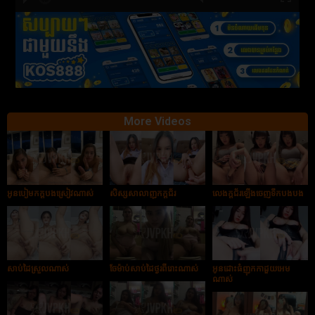
hd2880
hd2160
hd2160
hd1440
highres
hd1080
hd720
large
medium
small
tiny
More Videos
អូនបៀមកក្ដបងស្រៀវណាស់
សិស្សសាលាញុកក្ដជ័រ
លេងក្ដជ័រឡើងចេញទឹកបងបង
សាប់ដៃស្រួលណាស់
ចែម៉ាប់សាប់ដៃថ្ងូរពីរោះណាស់
អូនដោះធំញុកកាដួយអេម
ណាស់