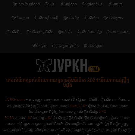
រឿង សិច ថៃ ក្តៅសាច់
រឿង18+
រឿងក្ដៅសាច់
រឿងក្ដៅសាច់18+
រឿងចុយគ្នា
រឿងបែកធ្លាយ
រឿងសិច ក្តៅសាច់ថ្មី
រឿងសិច ខ្មែរ
រឿងសិចខ្មែរ
រឿងសិចខ្មែរxxx
រឿងសិចចិន
រឿងសិចចុយគ្នាវ៉ៃសិច
រឿងសិចថៃ
រឿងសិចនិយាយខ្មែរ
រឿងអាសអាភាស
លិទកាដួយ
លួចថតក្នុងបន្ទប់ទឹក
វីដីអូបែកធ្លាយ
គេហទំព័រសម្រាប់មើលភាពយន្តតាមអ៊ីនធឺណិត 2024 មើលភាពយន្តថ្មីៗ
បំផុត
JVPKH.com
– បណ្ដាញភាពយន្តអាសអាភាសឥតគិតថ្លៃ គេហទំព័រមើលរឿងសិច អាចមើលបាន
តាមទូរសព្ទដៃ និងកុំព្យូទ័រ ភាពយន្តអាសអាភាស
ភាពយន្ត18+​​
រឿងក្ដៅសាច់ ឈុតអាសអាភាស
វិដេអូបែកធ្លាយ ពីជុំវិញពិភពលោក រួមទាំងរឿងសិចខ្មែរ
XXX
PORN
ភាពយន្ត
AV
ភាពយន្ត
JAV
រឿងសិចកូរ៉េ រឿងសិចចិន​ រឿងសិចថៃ រឿងសិចវៀតណាម អាស
អាភាស ស្រើបស្រាល ស្អាត ក្ដៅសាច់ និងសិចស៊ី។ ការជ្រើសរើសភាពយន្តសិចថ្មីៗ និងធ្វើបច្ចុប្បន្ន
ភាពជារៀងរាល់ថ្ងៃ ជាមួយនឹងគុណភាព កម្រិតវិដេអូភាពច្បាស់ត្រជាក់ភ្នែក។ សូមអរគុណ និងសូមកុំ