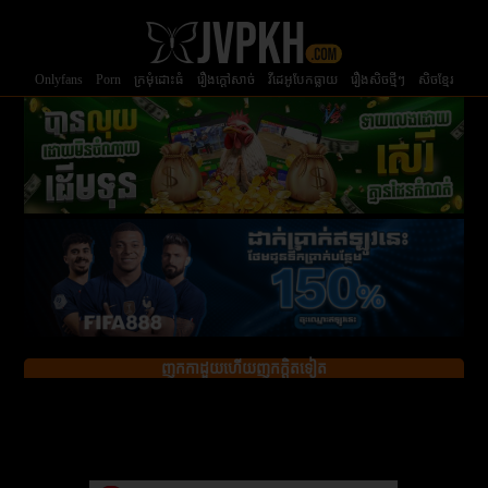
Onlyfans
Porn
ក្រមំុដោះធំ
រឿងក្ដៅសាច់
វីដេអូបែកធ្លាយ
រឿងសិចថ្មីៗ
សិចខ្មែរ
ញុកកាដួយហើយញុកក្ដិតទៀត