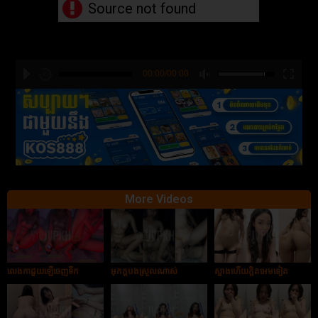
Source not found
00:00/00:00
hd2880
hd2160
hd2160
hd1440
highres
hd1080
hd720
large
medium
small
tiny
More Videos
លេងកាដួយឡើចេញទឹក
អុកក្ដបងស្រួលណាស់
ស្អាងហើយក្ដិតអេមទៀត