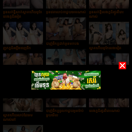
អូនសក់ខ្លីសាក់ស្អាតហើយពូកែ
អូនវេតាសាប់កាដួយអេមណាស់
អូនសក់ខ្លីលេងក្ដជ័រថ្ងូរពីរោះ
លេងក្ដជ័រទៀត
ណាស់
បាញ់ទឹកក្ដដាក់អូនមកបង
ញុកក្ដជ័រឡើងចេញទឹក
ស្អាតហើយពូកែលេងទៀត
បងលេងកាដួយអូនស្រួល
Live ញុកកាដួយអោយបងបង
ណាស់
បងចុយកាដួយអូនឈឺណាស់
មើល
បាញ់ទឹកក្ដចូលកាដួយអូនម៉ាប់
លេងក្ដជ័រថ្ងូរពីរោះណាស់
ស្អាតហើយសាប់ដៃអេម
មួយមើល
ណាស់ពៅ