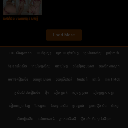
លេងដៃអេមណាស់អូនសក់ខ្លី
Load More
18+ សិស្សសាលា
18+ខ្មែរសុទ្ធ
ក្មេង 18 ឆ្នាំបៀមក្ដ
ក្មេងតែរបស់ល្អ
ក្រមុំដោះធំ
ខ្មែរថតរឿងសិច
គ្រូបៀមក្ដសិស្ស
ចង់បៀមក្ដ
ចង់បៀមក្តបងហា
ចង់លិតអូកណូក
ចុម18+រឿងសិច
ចុយក្នុងសាលា
ចុយស្រីដោះធំ
ចែដោះធំ
ដោះធំ
តារា Tiktok
តួសិចថៃ ថតរឿងសិច
ថ្មីៗ
បៀម ក្ដអត់
បៀមក្ដ ប្រុស
បៀមក្តប្រុសសង្ហា
បៀមពេញមាត់ល្អ
បែកធ្លាយ
បែកធ្លាយសិច
ប្រពន្ធចុង
ប្រភពរឿងសិច
ម៉ាស្សា
មើលរឿងសិច
មេម៉ាយដោះធំ
រួមភេទសិចស៊ី
រឿង សិច ចិន ត្រង់សីុស