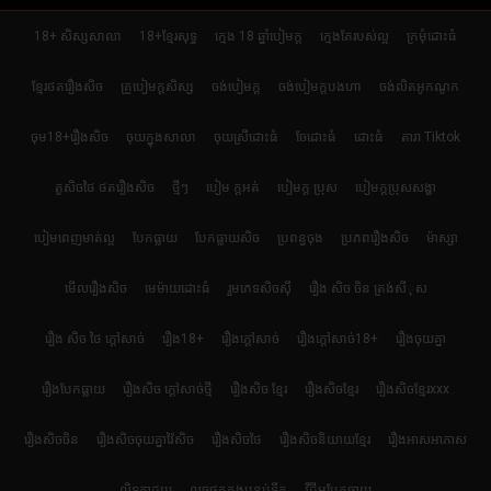
18+ សិស្សសាលា
18+ខ្មែរសុទ្ធ
ក្មេង 18 ឆ្នាំបៀមក្ដ
ក្មេងតែរបស់ល្អ
ក្រមុំដោះធំ
ខ្មែរថតរឿងសិច
គ្រូបៀមក្ដសិស្ស
ចង់បៀមក្ដ
ចង់បៀមក្តបងហា
ចង់លិតអូកណូក
ចុម18+រឿងសិច
ចុយក្នុងសាលា
ចុយស្រីដោះធំ
ចែដោះធំ
ដោះធំ
តារា Tiktok
តួសិចថៃ ថតរឿងសិច
ថ្មីៗ
បៀម ក្ដអត់
បៀមក្ដ ប្រុស
បៀមក្តប្រុសសង្ហា
បៀមពេញមាត់ល្អ
បែកធ្លាយ
បែកធ្លាយសិច
ប្រពន្ធចុង
ប្រភពរឿងសិច
ម៉ាស្សា
មើលរឿងសិច
មេម៉ាយដោះធំ
រួមភេទសិចស៊ី
រឿង សិច ចិន ត្រង់សីុស
រឿង សិច ថៃ ក្តៅសាច់
រឿង18+
រឿងក្ដៅសាច់
រឿងក្ដៅសាច់18+
រឿងចុយគ្នា
រឿងបែកធ្លាយ
រឿងសិច ក្តៅសាច់ថ្មី
រឿងសិច ខ្មែរ
រឿងសិចខ្មែរ
រឿងសិចខ្មែរxxx
រឿងសិចចិន
រឿងសិចចុយគ្នាវ៉ៃសិច
រឿងសិចថៃ
រឿងសិចនិយាយខ្មែរ
រឿងអាសអាភាស
លិទកាដួយ
លួចថតក្នុងបន្ទប់ទឹក
វីដីអូបែកធ្លាយ