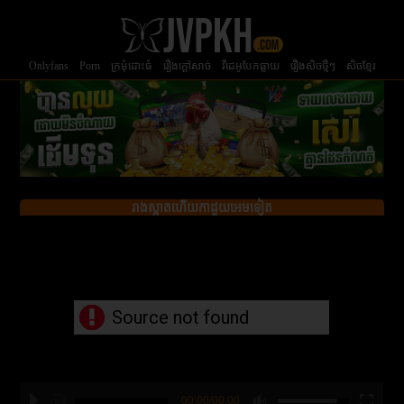
Onlyfans
Porn
ក្រមំុដោះធំ
រឿងក្ដៅសាច់
វីដេអូបែកធ្លាយ
រឿងសិចថ្មីៗ
សិចខ្មែរ
រាងស្អាតហើយកាដួយអេមទៀត
Source not found
00:00/00:00