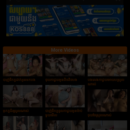
hd2880
hd2160
hd2160
hd1440
highres
hd1080
hd720
large
medium
small
tiny
More Videos
បាញ់ទឹកក្ដដាក់អូនមកបង
ចុយកាដួយអូនតិចតិចបង
បងលេងកាដួយអោយបស្រួល
ណាស់
អុកក្ដជ័រស្រួលណាស់
បាញ់ទឹកក្ដចូលកាដួយអូនម៉ាប់
មួយមើល
ចុយចែស្រួលណាស់