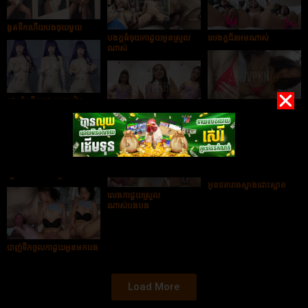
ងូតទឹកហើយបងចុយមួយ
បងក្ដធំចុយកាដួយអូនស្រួល
លេងក្ដជ័រអេមណាស់
ណាស់
ដោះធំហើយរាងស្អាតទៀត
បងលាំអូនអេមណាស់
ញុកក្ដជ័រទៀតហើយ
ស្អាតហើយអេមទៀត
អូនវេតារាងស្អាងដោះស្អាត
លេងកាដួយស្រួល
ណាស់បងបង
បាញ់ទឹកចូលកាដួយអូនមកបង
Load More