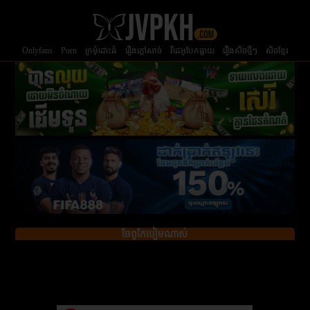
Onlyfans
Porn
ក្រមំុដោះធំ
រឿងក្ដៅសាច់
វីដេអូបែកធ្លាយ
រឿងសិចថ្មីៗ
សិចខ្មែរ
ចែពូកែបៀមណាស់