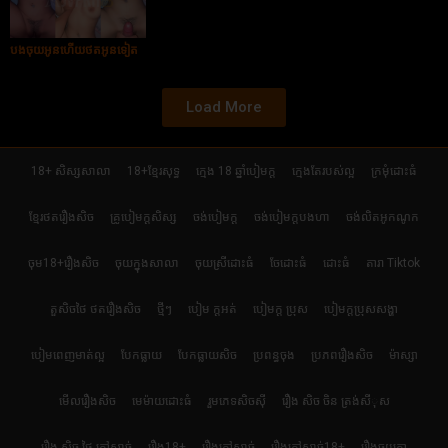
បងចុយអូនហើយថតអូនទៀត
Load More
18+ សិស្សសាលា
18+ខ្មែរសុទ្ធ
ក្មេង 18 ឆ្នាំបៀមក្ដ
ក្មេងតែរបស់ល្អ
ក្រមុំដោះធំ
ខ្មែរថតរឿងសិច
គ្រូបៀមក្ដសិស្ស
ចង់បៀមក្ដ
ចង់បៀមក្តបងហា
ចង់លិតអូកណូក
ចុម18+រឿងសិច
ចុយក្នុងសាលា
ចុយស្រីដោះធំ
ចែដោះធំ
ដោះធំ
តារា Tiktok
តួសិចថៃ ថតរឿងសិច
ថ្មីៗ
បៀម ក្ដអត់
បៀមក្ដ ប្រុស
បៀមក្តប្រុសសង្ហា
បៀមពេញមាត់ល្អ
បែកធ្លាយ
បែកធ្លាយសិច
ប្រពន្ធចុង
ប្រភពរឿងសិច
ម៉ាស្សា
មើលរឿងសិច
មេម៉ាយដោះធំ
រួមភេទសិចស៊ី
រឿង សិច ចិន ត្រង់សីុស
រឿង សិច ថៃ ក្តៅសាច់
រឿង18+
រឿងក្ដៅសាច់
រឿងក្ដៅសាច់18+
រឿងចុយគ្នា