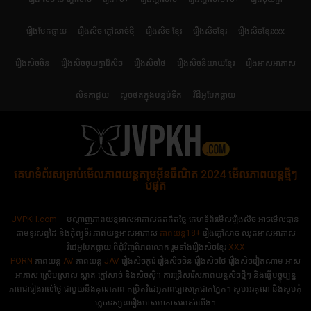
រឿងបែកធ្លាយ
រឿងសិច ក្តៅសាច់ថ្មី
រឿងសិច ខ្មែរ
រឿងសិចខ្មែរ
រឿងសិចខ្មែរxxx
រឿងសិចចិន
រឿងសិចចុយគ្នាវ៉ៃសិច
រឿងសិចថៃ
រឿងសិចនិយាយខ្មែរ
រឿងអាសអាភាស
លិទកាដួយ
លួចថតក្នុងបន្ទប់ទឹក
វីដីអូបែកធ្លាយ
គេហទំព័រសម្រាប់មើលភាពយន្តតាមអ៊ីនធឺណិត 2024 មើលភាពយន្តថ្មីៗ
បំផុត
JVPKH.com
– បណ្ដាញភាពយន្តអាសអាភាសឥតគិតថ្លៃ គេហទំព័រមើលរឿងសិច អាចមើលបាន
តាមទូរសព្ទដៃ និងកុំព្យូទ័រ ភាពយន្តអាសអាភាស
ភាពយន្ត18+​​
រឿងក្ដៅសាច់ ឈុតអាសអាភាស
វិដេអូបែកធ្លាយ ពីជុំវិញពិភពលោក រួមទាំងរឿងសិចខ្មែរ
XXX
PORN
ភាពយន្ត
AV
ភាពយន្ត
JAV
រឿងសិចកូរ៉េ រឿងសិចចិន​ រឿងសិចថៃ រឿងសិចវៀតណាម អាស
អាភាស ស្រើបស្រាល ស្អាត ក្ដៅសាច់ និងសិចស៊ី។ ការជ្រើសរើសភាពយន្តសិចថ្មីៗ និងធ្វើបច្ចុប្បន្ន
ភាពជារៀងរាល់ថ្ងៃ ជាមួយនឹងគុណភាព កម្រិតវិដេអូភាពច្បាស់ត្រជាក់ភ្នែក។ សូមអរគុណ និងសូមកុំ
ភ្លេចទស្សនារឿងអាសអាភាសរបស់យើង។