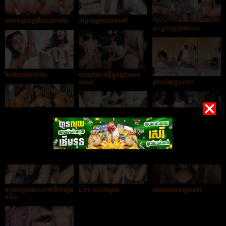
លេងកាដួយថ្ងូរពីរោះណាស់ចែ
កាដួយស្អាតណាស់ពៅ
អុកក្ដបងស្រួលណាស់
ចែចង់ចុយគ្នាណាស់
ចុយអូនសាក់ខ្លីក្នុងឡានអេម
ណាស់
ពូកែលាំងគ្នាណាស់
បងលេងកាដួយអូនស្រៀវ
ណាស់
អូនម៉ាប់ថ្ងូរពីរោះណាស់
អូនបៀមក្ដបងស្រៀវណាស់
លេងកាដួយអោយបងមើលទៀត
Live សាប់កាដួយ
រាងអេមណាស់អូនវេតា
ហើយ