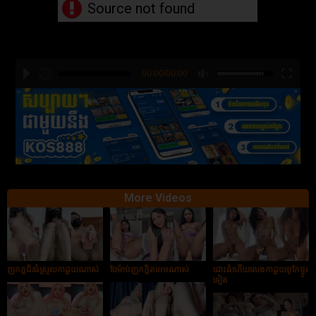
Source not found
00:00/00:00
hd2880
hd2160
hd2160
hd1440
highres
hd1080
hd720
large
medium
small
tiny
More Videos
ញុកក្ដជ័រធំស្រួលកាដួយណាស់
ចែម៉ាប់ញុកក្ដិតអេមណាស់
ដោះធំហើយលេងកាដួយពូកែថ្ងូរ
ទៀត