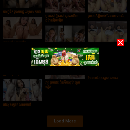
បាញ់ទឹកចូលកាដួយអូនមកបង
អូនសក់ខ្លីសាក់ស្អាតហើយ
អូនសក់ខ្លីលេងដៃអេមណាស់
ពូកែបៀមទៀត
សាប់ឡើងបាញទឹក
លេងក្ដជ័រអេមណាស់អូនសក់ខ្លី
សិស្សសាលាពូកែបៀមណាស់
ប្រូម៉ាប់ពូកែចុយណាស់
ចែដោះធំរាងស្អាតណាស់
រាងតូចដោះធំហើយពូកែញុក
ទៀត
រាងអូនស្អាតណាស់ពៅ
Load More