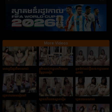
hd2880
hd2160
hd2160
hd1440
highres
hd1080
hd720
large
medium
small
tiny
More Videos
លេងក្ដជ័រថ្ងូរពីរោះណាស់
ពូកែសាប់កាដួយហើយចូល
អូនម៉ាប់សក់ខ្លីលេងកាដួយអេម
ចិត្តចុយទៀត
ណាស់
ក្មេងហ់យអេមទៀតពៅ
ស្អាតហើយរាងស្អាតទៀត
ក្មេងទេអេមណាស់