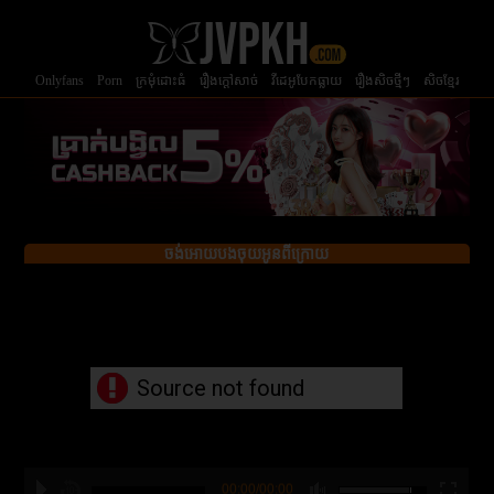
Onlyfans
Porn
ក្រមំុដោះធំ
រឿងក្ដៅសាច់
វីដេអូបែកធ្លាយ
រឿងសិចថ្មីៗ
សិចខ្មែរ
ចង់អោយបងចុយអូនពីក្រោយ
Source not found
00:00/00:00