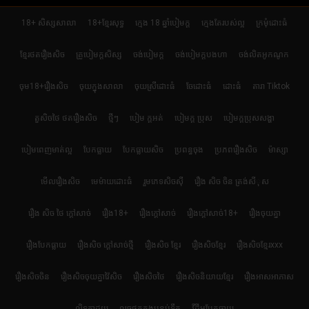
18+ សិស្សសាលា
18+ខ្មែរសុទ្ធ
ក្មេង 18 ឆ្នាំបៀមក្ដ
ក្មេងតែរបស់ល្អ
ក្រមុំដោះធំ
ខ្មែរថតរឿងសិច
គ្រូបៀមក្ដសិស្ស
ចង់បៀមក្ដ
ចង់បៀមក្តបងហា
ចង់លិតអូកណូក
ចុម18+រឿងសិច
ចុយក្នុងសាលា
ចុយស្រីដោះធំ
ចែដោះធំ
ដោះធំ
តារា Tiktok
តួសិចថៃ ថតរឿងសិច
ថ្មីៗ
បៀម ក្ដអត់
បៀមក្ដ ប្រុស
បៀមក្តប្រុសសង្ហា
បៀមពេញមាត់ល្អ
បែកធ្លាយ
បែកធ្លាយសិច
ប្រពន្ធចុង
ប្រភពរឿងសិច
ម៉ាស្សា
មើលរឿងសិច
មេម៉ាយដោះធំ
រួមភេទសិចស៊ី
រឿង សិច ចិន ត្រង់សីុស
រឿង សិច ថៃ ក្តៅសាច់
រឿង18+
រឿងក្ដៅសាច់
រឿងក្ដៅសាច់18+
រឿងចុយគ្នា
រឿងបែកធ្លាយ
រឿងសិច ក្តៅសាច់ថ្មី
រឿងសិច ខ្មែរ
រឿងសិចខ្មែរ
រឿងសិចខ្មែរxxx
រឿងសិចចិន
រឿងសិចចុយគ្នាវ៉ៃសិច
រឿងសិចថៃ
រឿងសិចនិយាយខ្មែរ
រឿងអាសអាភាស
លិទកាដួយ
លួចថតក្នុងបន្ទប់ទឹក
វីដីអូបែកធ្លាយ