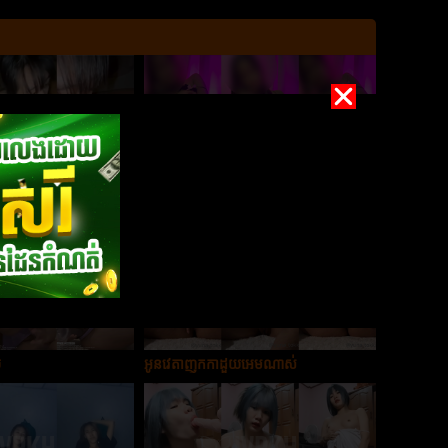
ៀមទៀត
ញុកក្ដជ័រស្រួលកាដួយណាស់
យ
អូនវេតាញុកកាដួយអេមណាស់