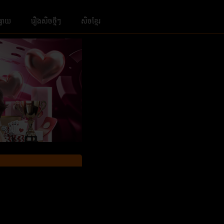
ធ្លាយ
រឿងសិចថ្មីៗ
សិចខ្មែរ