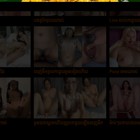
បងពូកែចុយណាស់
Live សាប់កាដ
់ដៃ
បាញ់ទឹកចូលកាដួយអូនទៀតហើយ
Puiyi អេមណាស់
ណាស់
អូនវេតាស្អាតហើយញុកកាដួយឡើងចេញទឹក
ម៉ាប់ៗវេតាលេងអ