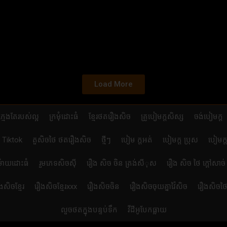
Load More
ក្មេងតែរបស់ល្អ
ក្រមុំដោះធំ
ខ្មែរថតរឿងសិច
គ្រូបៀមក្ដសិស្ស
ចង់បៀមក្ដ
ា Tiktok
តួសិចថៃ ថតរឿងសិច
ថ្មីៗ
បៀម ក្ដអត់
បៀមក្ដ ប្រុស
បៀមក្ត
ម៉ាយដោះធំ
រួមភេទសិចស៊ី
រឿង សិច ចិន ត្រង់សីុស
រឿង សិច ថៃ ក្តៅសាច់
ងសិចខ្មែរ
រឿងសិចខ្មែរxxx
រឿងសិចចិន
រឿងសិចចុយគ្នាវ៉ៃសិច
រឿងសិចថ
លួចថតក្នុងបន្ទប់ទឹក
វីដីអូបែកធ្លាយ