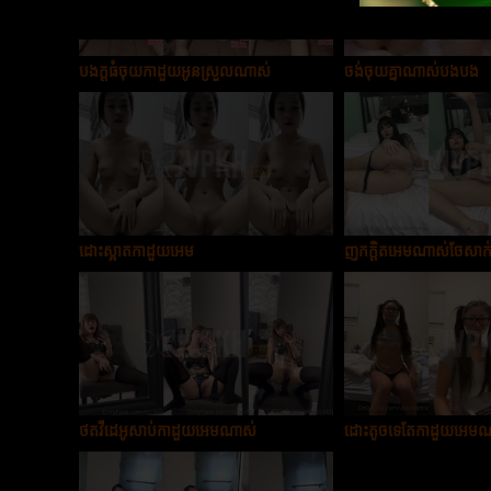
បងក្ដធំចុយកាដួយអូនស្រួលណាស់
ចង់ចុយគ្នាណាស់បងបង
ដោះស្អាតកាដួយអេម
ញុកក្ដិតអេមណាស់ចែសាក
ថតវីដេអូសាប់កាដួយអេមណាស់
ដោះតូចទេតែកាដួយអេម