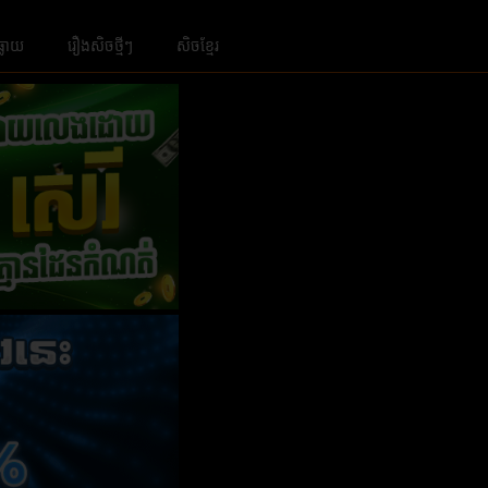
ធ្លាយ
រឿងសិចថ្មីៗ
សិចខ្មែរ