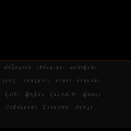
ចង់បៀមក្តបងហា
ចង់លិតអូកណូក
ចុម18+រឿងសិច
ប្រុសសង្ហា
បៀមពេញមាត់ល្អ
បែកធ្លាយ
បែកធ្លាយសិច
រឿង18+
រឿងក្ដៅសាច់
រឿងក្ដៅសាច់18+
រឿងចុយគ្នា
ៃ
រឿងសិចនិយាយខ្មែរ
រឿងអាសអាភាស
លិទកាដួយ