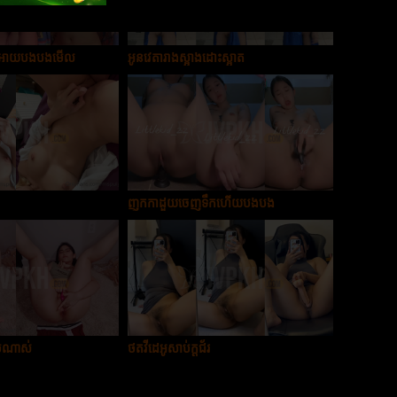
ួយអោយបងបងមើល
អូនវេតារាងស្អាងដោះស្អាត
ញុកកាដួយចេញទឹកហើយបងបង
េមណាស់
ថតវីដេអូសាប់ក្ដជ័រ