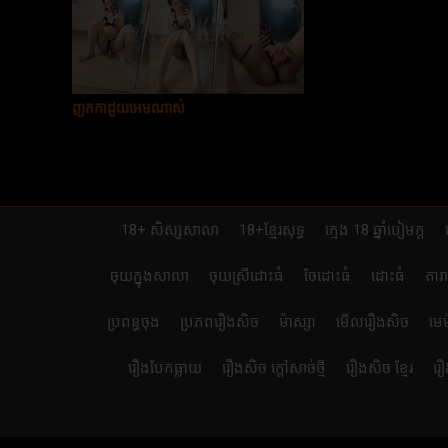
ញុកកាដួយអេមណាស់
18+ សិស្សសាលា
18+ខ្មែរសុទ្ធ
ក្មេង 18 ឆ្នាំបៀមក្ដ
ចុយក្នុងសាលា
ចុយស្រីដោះធំ
ចែដោះធំ
ដោះធំ
តារ
ប្រពន្ធចុង
ប្រភពរឿងសិច
ម៉ាស្សា
មើលរឿងសិច
មេ
រឿងបែកធ្លាយ
រឿងសិច ក្តៅសាច់ថ្មី
រឿងសិច ខ្មែរ
រឿ