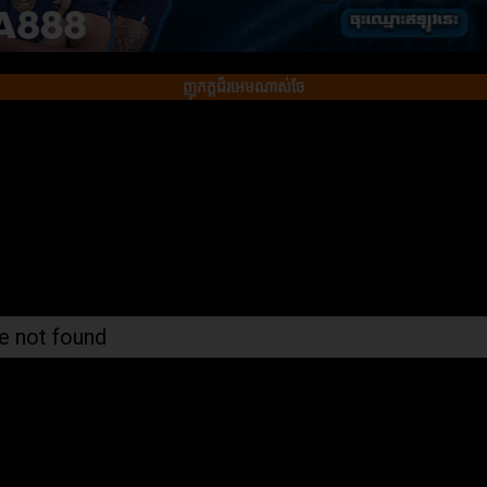
ញុកក្ដជ័រអេមណាស់ចែ
e not found