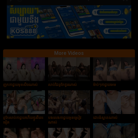
hd2880
hd2160
hd2160
hd1440
highres
hd1080
hd720
large
medium
small
tiny
More Videos
ញុកកាដួយមុខសិចណាស់
សាប់ដៃពូកែថ្ងូរណាស់
ម៉ាប់ៗកាដួយអេម
ពូកែសាប់កាដួយហើយថ្ងូរពីរោះ
បងលេងកាដួយអូនស្រៀវ
ដោះធំស្អាតណាស់
ទៀត
ណាស់