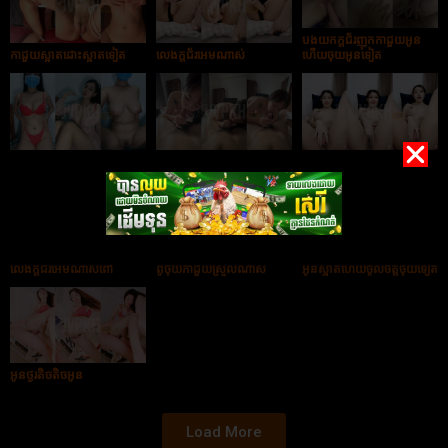
បងយកក្ដជ័រញុកកាដួយអូន
កាដួយស្អាតដោះស្អាតទៀត
លេងក្ដជ័រអេមណាស់
ហើយចុយអូនទៀត
ចែដោះស្អាតណាស់
អូនម៉ាប់ពូកែបៀមណាស់
ចង់អោយបងបងចុយកាដួយអូន
លេងក្ដជ័រអេមណាស់ពៅ
ពូចុយកាដួយស្រួលណាស់
អូនស្អាតហើយចូលចិត្តចុយទៀត
អូនថ្ងូរតិចតិចអូន
Load More