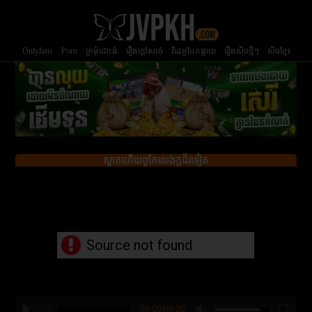
Onlyfans
Porn
ក្រមំុដោះធំ
រឿងក្ដៅសាច់
វីដេអូបែកធ្លាយ
រឿងសិចថ្មីៗ
សិចខ្មែរ
ស្អាតហើយពូកែលេងក្ដជ័រទៀត
Source not found
00:00/00:00