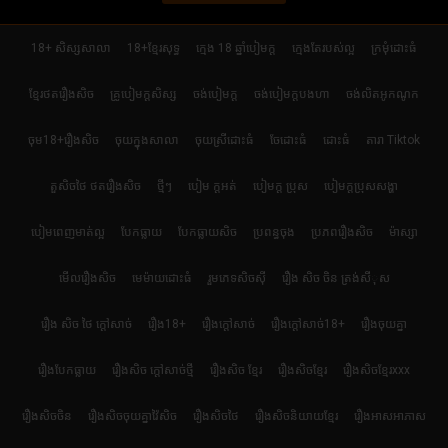
18+ សិស្សសាលា
18+ខ្មែរសុទ្ធ
ក្មេង 18 ឆ្នាំបៀមក្ដ
ក្មេងតែរបស់ល្អ
ក្រមុំដោះធំ
ខ្មែរថតរឿងសិច
គ្រូបៀមក្ដសិស្ស
ចង់បៀមក្ដ
ចង់បៀមក្តបងហា
ចង់លិតអូកណូក
ចុម18+រឿងសិច
ចុយក្នុងសាលា
ចុយស្រីដោះធំ
ចែដោះធំ
ដោះធំ
តារា Tiktok
តួសិចថៃ ថតរឿងសិច
ថ្មីៗ
បៀម ក្ដអត់
បៀមក្ដ ប្រុស
បៀមក្តប្រុសសង្ហា
បៀមពេញមាត់ល្អ
បែកធ្លាយ
បែកធ្លាយសិច
ប្រពន្ធចុង
ប្រភពរឿងសិច
ម៉ាស្សា
មើលរឿងសិច
មេម៉ាយដោះធំ
រួមភេទសិចស៊ី
រឿង សិច ចិន ត្រង់សីុស
រឿង សិច ថៃ ក្តៅសាច់
រឿង18+
រឿងក្ដៅសាច់
រឿងក្ដៅសាច់18+
រឿងចុយគ្នា
រឿងបែកធ្លាយ
រឿងសិច ក្តៅសាច់ថ្មី
រឿងសិច ខ្មែរ
រឿងសិចខ្មែរ
រឿងសិចខ្មែរxxx
រឿងសិចចិន
រឿងសិចចុយគ្នាវ៉ៃសិច
រឿងសិចថៃ
រឿងសិចនិយាយខ្មែរ
រឿងអាសអាភាស