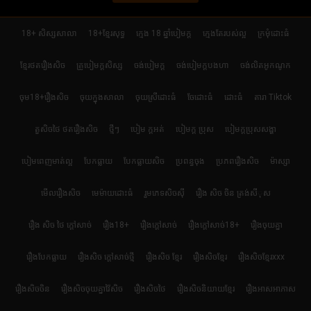
18+ សិស្សសាលា
18+ខ្មែរសុទ្ធ
ក្មេង 18 ឆ្នាំបៀមក្ដ
ក្មេងតែរបស់ល្អ
ក្រមុំដោះធំ
ខ្មែរថតរឿងសិច
គ្រូបៀមក្ដសិស្ស
ចង់បៀមក្ដ
ចង់បៀមក្តបងហា
ចង់លិតអូកណូក
ចុម18+រឿងសិច
ចុយក្នុងសាលា
ចុយស្រីដោះធំ
ចែដោះធំ
ដោះធំ
តារា Tiktok
តួសិចថៃ ថតរឿងសិច
ថ្មីៗ
បៀម ក្ដអត់
បៀមក្ដ ប្រុស
បៀមក្តប្រុសសង្ហា
បៀមពេញមាត់ល្អ
បែកធ្លាយ
បែកធ្លាយសិច
ប្រពន្ធចុង
ប្រភពរឿងសិច
ម៉ាស្សា
មើលរឿងសិច
មេម៉ាយដោះធំ
រួមភេទសិចស៊ី
រឿង សិច ចិន ត្រង់សីុស
រឿង សិច ថៃ ក្តៅសាច់
រឿង18+
រឿងក្ដៅសាច់
រឿងក្ដៅសាច់18+
រឿងចុយគ្នា
រឿងបែកធ្លាយ
រឿងសិច ក្តៅសាច់ថ្មី
រឿងសិច ខ្មែរ
រឿងសិចខ្មែរ
រឿងសិចខ្មែរxxx
រឿងសិចចិន
រឿងសិចចុយគ្នាវ៉ៃសិច
រឿងសិចថៃ
រឿងសិចនិយាយខ្មែរ
រឿងអាសអាភាស