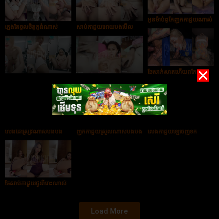
អូនម៉ាប់ពូកែញុកកាដួយណាស់
ក្មេងតែចូលចិត្តក្ដធំណាស់
សាប់កាដួយអោយបងមើល
ចែសាក់ស្អាតហើយពូកែចុយ
Live វីដេអូលេងកាដួយ
លេងដៃអោយបងមើល
ទៀត
លេងដៃស្រៀវណាស់បងបង
ញុកកាដួយស្រួលណាស់បងបង
លេងកាដួយឡើចេញទឹក
ចែសាប់កាដួយថ្ងូរពីរោះណាស់
Load More