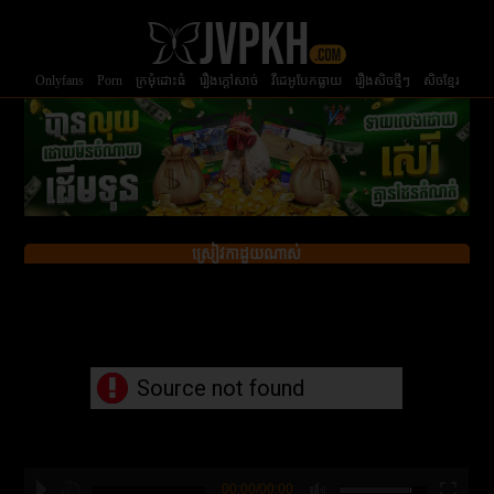
Onlyfans
Porn
ក្រមំុដោះធំ
រឿងក្ដៅសាច់
វីដេអូបែកធ្លាយ
រឿងសិចថ្មីៗ
សិចខ្មែរ
ស្រៀវកាដួយណាស់
Source not found
00:00/00:00