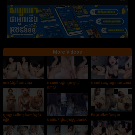
hd2880
hd2160
hd2160
hd1440
highres
hd1080
hd720
large
medium
small
tiny
More Videos
លេងដៃថ្ងូរពីរោះណាស់
បងលេងកាដួយអូនស្រៀវ
បងលាំងកាដួយអូនអេមណាស់
ណាស់
អូនស្អាតហើយពូកែសាប់ក្ដជ័រ
វីដេអូCallសាប់កាដួយ
ទៀត
បងចុយកាដួយអូនស្រួលណាស់