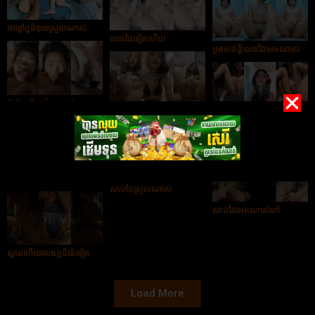
អាខ្មៅក្ដធំចុយស្រួលណាស់
លេងដៃទៀតហើយ
អូនសក់ខ្លីលេងដៃអេមណាស់
ម៉ាប់ៗពូកែបៀមណាស់
សាប់កាដួយឡើងចេញទឹក
បងលេងកាដួយអូនស្រៀវ
ណាស់
លេងដៃអេមណាស់
សាប់ដៃស្រួលណាស់
សាប់ដៃអេមណាស់ពៅ
ស្អាតហើយលេងក្ដជ័រធំទៀត
Load More