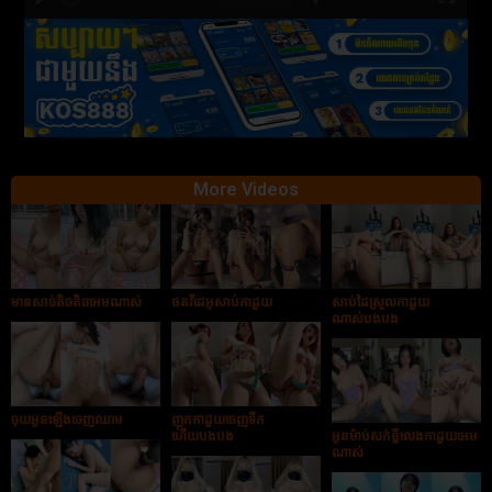
hd2880
hd2160
hd2160
hd1440
highres
hd1080
hd720
large
medium
small
tiny
More Videos
មានសាច់តិចតិចអេមណាស់
ថតវីដេអូសាប់កាដួយ
សាប់ដៃស្រួលកាដួយ
ណាស់បងបង
ចុយអូនឡើងចេញឈាម
ញុកកាដួយចេញទឹក
ហើយបងបង
អូនម៉ាប់សក់ខ្លីលេងកាដួយអេម
ណាស់