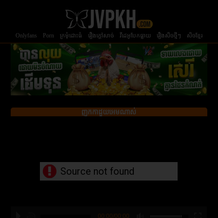
Onlyfans
Porn
ក្រមំុដោះធំ
រឿងក្ដៅសាច់
វីដេអូបែកធ្លាយ
រឿងសិចថ្មីៗ
សិចខ្មែរ
ញុកកាដួយអេមណាស់
Source not found
00:00/00:00