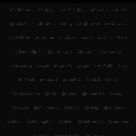
18+ សិស្សសាលា
18+ខ្មែរសុទ្ធ
ក្មេង 18 ឆ្នាំបៀមក្ដ
ក្មេងតែរបស់ល្អ
ក្រមុំដោះធំ
ខ្មែរថតរឿងសិច
គ្រូបៀមក្ដសិស្ស
ចង់បៀមក្ដ
ចង់បៀមក្តបងហា
ចង់លិតអូកណូក
ចុម18+រឿងសិច
ចុយក្នុងសាលា
ចុយស្រីដោះធំ
ចែដោះធំ
ដោះធំ
តារា Tiktok
តួសិចថៃ ថតរឿងសិច
ថ្មីៗ
បៀម ក្ដអត់
បៀមក្ដ ប្រុស
បៀមក្តប្រុសសង្ហា
បៀមពេញមាត់ល្អ
បែកធ្លាយ
បែកធ្លាយសិច
ប្រពន្ធចុង
ប្រភពរឿងសិច
ម៉ាស្សា
មើលរឿងសិច
មេម៉ាយដោះធំ
រួមភេទសិចស៊ី
រឿង សិច ចិន ត្រង់សីុស
រឿង សិច ថៃ ក្តៅសាច់
រឿង18+
រឿងក្ដៅសាច់
រឿងក្ដៅសាច់18+
រឿងចុយគ្នា
រឿងបែកធ្លាយ
រឿងសិច ក្តៅសាច់ថ្មី
រឿងសិច ខ្មែរ
រឿងសិចខ្មែរ
រឿងសិចខ្មែរxxx
រឿងសិចចិន
រឿងសិចចុយគ្នាវ៉ៃសិច
រឿងសិចថៃ
រឿងសិចនិយាយខ្មែរ
រឿងអាសអាភាស
លិទកាដួយ
លួចថតក្នុងបន្ទប់ទឹក
វីដីអូបែកធ្លាយ