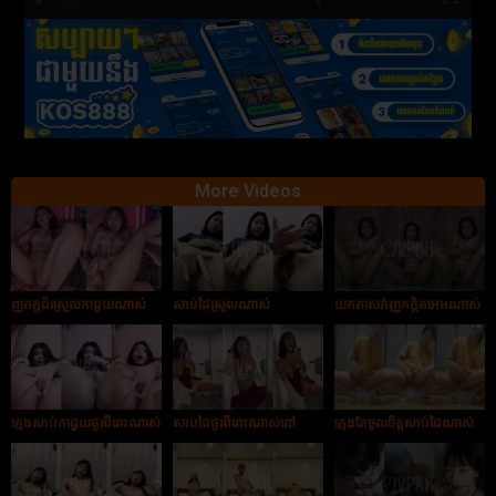
hd2880
hd2160
hd2160
hd1440
highres
hd1080
hd720
large
medium
small
tiny
More Videos
ញុកក្ដជ័រស្រួលកាដួយណាស់
សាប់ដៃស្រួលណាស់
យកតាសក់ញុកក្ដិតអេមណាស់
ក្មេងសាប់កាដួយថ្ងូរពីរោះណាស់
សាប់ដៃថ្ងូរពីរោះណាស់ពៅ
ក្មេងតែចូលចិត្តសាប់ដៃណាស់