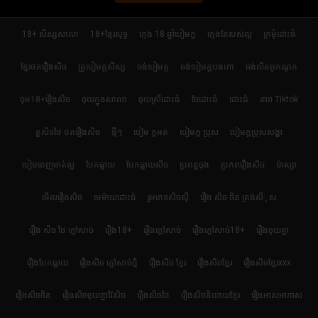
18+ សិស្សសាលា
18+ខ្មែរសុទ្ធ
ក្មេង 18 ឆ្នាំបៀមក្ដ
ក្មេងតែរបស់ល្អ
ក្រមុំដោះធំ
ខ្មែរថតរឿងសិច
គ្រូបៀមក្ដសិស្ស
ចង់បៀមក្ដ
ចង់បៀមក្តបងហា
ចង់លិតអូកណូក
ចុម18+រឿងសិច
ចុយក្នុងសាលា
ចុយស្រីដោះធំ
ចែដោះធំ
ដោះធំ
តារា Tiktok
តួសិចថៃ ថតរឿងសិច
ថ្មីៗ
បៀម ក្ដអត់
បៀមក្ដ ប្រុស
បៀមក្តប្រុសសង្ហា
បៀមពេញមាត់ល្អ
បែកធ្លាយ
បែកធ្លាយសិច
ប្រពន្ធចុង
ប្រភពរឿងសិច
ម៉ាស្សា
មើលរឿងសិច
មេម៉ាយដោះធំ
រួមភេទសិចស៊ី
រឿង សិច ចិន ត្រង់សីុស
រឿង សិច ថៃ ក្តៅសាច់
រឿង18+
រឿងក្ដៅសាច់
រឿងក្ដៅសាច់18+
រឿងចុយគ្នា
រឿងបែកធ្លាយ
រឿងសិច ក្តៅសាច់ថ្មី
រឿងសិច ខ្មែរ
រឿងសិចខ្មែរ
រឿងសិចខ្មែរxxx
រឿងសិចចិន
រឿងសិចចុយគ្នាវ៉ៃសិច
រឿងសិចថៃ
រឿងសិចនិយាយខ្មែរ
រឿងអាសអាភាស