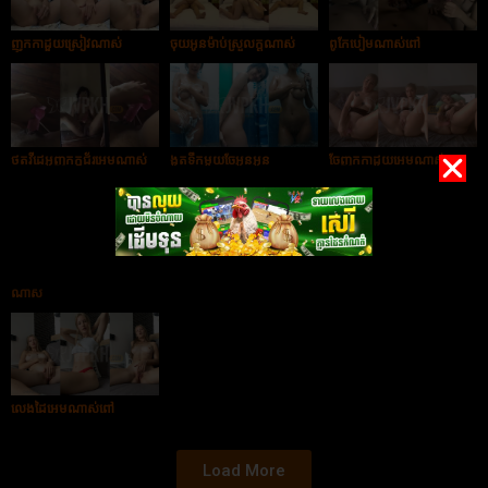
ញុកកាដួយស្រៀវណាស់
ចុយអូនម៉ាប់ស្រួលក្ដណាស់
ពូកែបៀមណាស់ពៅ
ថតវីដេអូញុកក្ដជ័រអេមណាស់
ងូតទឹកមួយចែអូនអូន
ចែញុកកាដួយអេមណាស់
ថតវីដេអូសាប់កាដួយអេម
ពូកែថ្ងូរណាស់
ចង់អោយបងបងចុយកាដួយអូន
ណាស់
លេងដៃអេមណាស់ពៅ
Load More