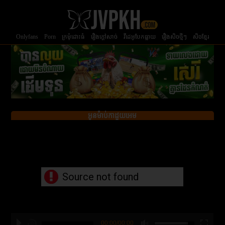
Onlyfans
Porn
ក្រមំុដោះធំ
រឿងក្ដៅសាច់
វីដេអូបែកធ្លាយ
រឿងសិចថ្មីៗ
សិចខ្មែរ
អូនម៉ាប់កាដួយអេម
Source not found
00:00/00:00