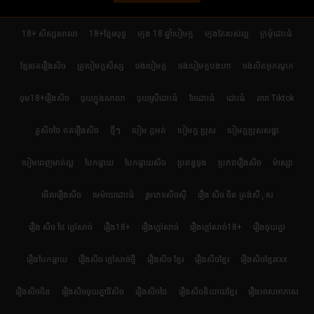
18+ សិស្សសាលា
18+ខ្មែរសុទ្ធ
ក្មេង 18 ឆ្នាំបៀមក្ដ
ក្មេងតែរបស់ល្អ
ក្រមុំដោះធំ
ខ្មែរថតរឿងសិច
គ្រូបៀមក្ដសិស្ស
ចង់បៀមក្ដ
ចង់បៀមក្តបងហា
ចង់លិតអូកណូក
ចុម18+រឿងសិច
ចុយក្នុងសាលា
ចុយស្រីដោះធំ
ចែដោះធំ
ដោះធំ
តារា Tiktok
តួសិចថៃ ថតរឿងសិច
ថ្មីៗ
បៀម ក្ដអត់
បៀមក្ដ ប្រុស
បៀមក្តប្រុសសង្ហា
បៀមពេញមាត់ល្អ
បែកធ្លាយ
បែកធ្លាយសិច
ប្រពន្ធចុង
ប្រភពរឿងសិច
ម៉ាស្សា
មើលរឿងសិច
មេម៉ាយដោះធំ
រួមភេទសិចស៊ី
រឿង សិច ចិន ត្រង់សីុស
រឿង សិច ថៃ ក្តៅសាច់
រឿង18+
រឿងក្ដៅសាច់
រឿងក្ដៅសាច់18+
រឿងចុយគ្នា
រឿងបែកធ្លាយ
រឿងសិច ក្តៅសាច់ថ្មី
រឿងសិច ខ្មែរ
រឿងសិចខ្មែរ
រឿងសិចខ្មែរxxx
រឿងសិចចិន
រឿងសិចចុយគ្នាវ៉ៃសិច
រឿងសិចថៃ
រឿងសិចនិយាយខ្មែរ
រឿងអាសអាភាស