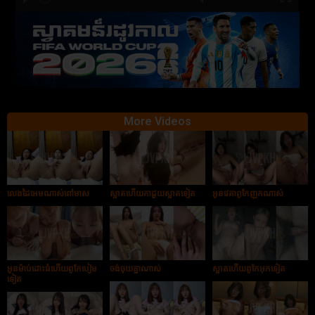
hd2880
hd2160
hd2160
hd1440
highres
hd1080
hd720
large
medium
small
tiny
More Videos
លេងដៃអេមណាស់ពៅមាស
ស្អាតហើយកាដួយស្អាតទៀត
អូនវេតាពូកែញុកណាស់
អូនម៉ាប់ដោះធំហើយពូកែបៀម
ចង់ចុយគ្នាណាស់
ស្អាតហើយពូកែអុកទៀត
ទៀត