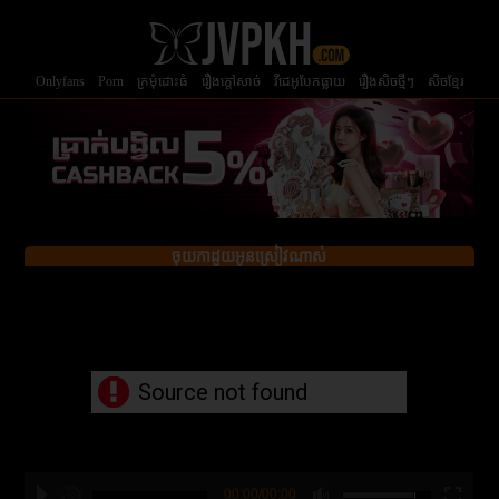
Onlyfans
Porn
ក្រមំុដោះធំ
រឿងក្ដៅសាច់
វីដេអូបែកធ្លាយ
រឿងសិចថ្មីៗ
សិចខ្មែរ
ចុយកាដួយអូនស្រៀវណាស់
Source not found
00:00/00:00