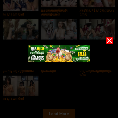
អូនវេតាស្អាតហើយពូកែ
អូនវេតាសក់ខ្លីសាប់កាដួយអេម
រាងស្អាតណាស់ពៅ
សាប់កាដួយទៀត
ណាស់
វៃពីក្រោយអេមណាស់
វីដេអូស្រីថៃសាប់កាដួយ
ចេញទឹកកាដួយហើយបងបង
ចុយកាដួយអូនស្រួលណាស់
ថ្ងូរតិចតិចអូន
បាញ់ទឹកចូលកាដួយអូនទៀត
ហើយ
រាងស្អាតណាស់ពៅ
Load More