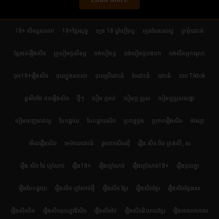
18+ សិស្សសាលា
18+ខ្មែរសុទ្ធ
ក្មេង 18 ឆ្នាំបៀមក្ដ
ក្មេងតែរបស់ល្អ
ក្រមុំដោះធំ
ខ្មែរថតរឿងសិច
គ្រូបៀមក្ដសិស្ស
ចង់បៀមក្ដ
ចង់បៀមក្តបងហា
ចង់លិតអូកណូក
ចុម18+រឿងសិច
ចុយក្នុងសាលា
ចុយស្រីដោះធំ
ចែដោះធំ
ដោះធំ
តារា Tiktok
តួសិចថៃ ថតរឿងសិច
ថ្មីៗ
បៀម ក្ដអត់
បៀមក្ដ ប្រុស
បៀមក្តប្រុសសង្ហា
បៀមពេញមាត់ល្អ
បែកធ្លាយ
បែកធ្លាយសិច
ប្រពន្ធចុង
ប្រភពរឿងសិច
ម៉ាស្សា
មើលរឿងសិច
មេម៉ាយដោះធំ
រួមភេទសិចស៊ី
រឿង សិច ចិន ត្រង់សីុស
រឿង សិច ថៃ ក្តៅសាច់
រឿង18+
រឿងក្ដៅសាច់
រឿងក្ដៅសាច់18+
រឿងចុយគ្នា
រឿងបែកធ្លាយ
រឿងសិច ក្តៅសាច់ថ្មី
រឿងសិច ខ្មែរ
រឿងសិចខ្មែរ
រឿងសិចខ្មែរxxx
រឿងសិចចិន
រឿងសិចចុយគ្នាវ៉ៃសិច
រឿងសិចថៃ
រឿងសិចនិយាយខ្មែរ
រឿងអាសអាភាស