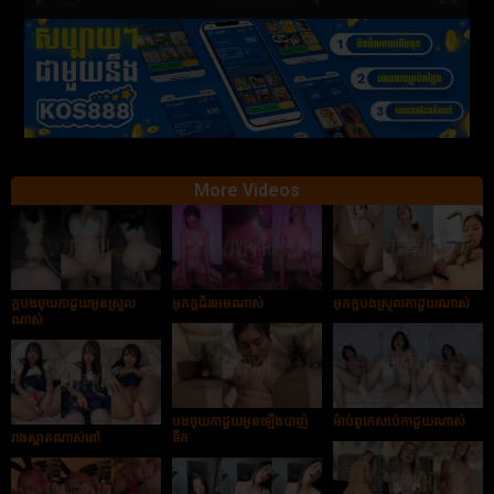
hd2880
hd2160
hd2160
hd1440
highres
hd1080
hd720
large
medium
small
tiny
More Videos
ក្ដបងចុយកាដួយអូនស្រួល
អុកក្ដជ័រអេមណាស់
អុកក្ដបងស្រួលកាដួយណាស់
ណាស់
បងចុយកាដួយអូនឡើងបាញ់
ម៉ាប់ពូកេសាប់កាដួយណាស់
រាងស្អាតណាស់ពៅ
ទឹក