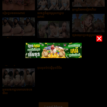
អុកក្ដជ័រអេមទៀតហើយ
បៀមក្ដបងអេមណាស់
លេងក្ដជ័រតូចស្រួលកាដួយ
ណាស់
ក្មេងទេអុកក្ដបងស្រួលណាស់
ញុកក្ដិតអេមណាស់
ក្ដបងតូចចុយអូនស្រួលណាស់
អូនលេងដៃអេមណាស់ពៅ
ចេញទឹកកាដួយហើយបងបង
ចុយអូនម៉ាប់ធ្វើមុខអីចឹង
អូនលេងកាដួយអោយបងបង
មើល
Load More