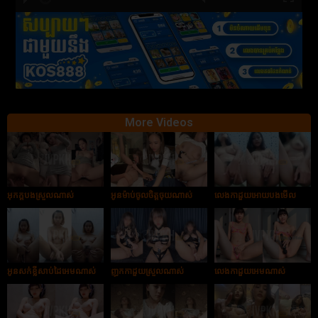
hd2880
hd2160
hd2160
hd1440
highres
hd1080
hd720
large
medium
small
tiny
More Videos
អុកក្ដបងស្រួលណាស់
អូនម៉ាប់ចូលចិត្តចុយណាស់
លេងកាដួយអោយបងមើល
អូនសក់ខ្លីសាប់ដៃអេមណាស់
ញុកកាដួយស្រួលណាស់
លេងកាដួយអេមណាស់