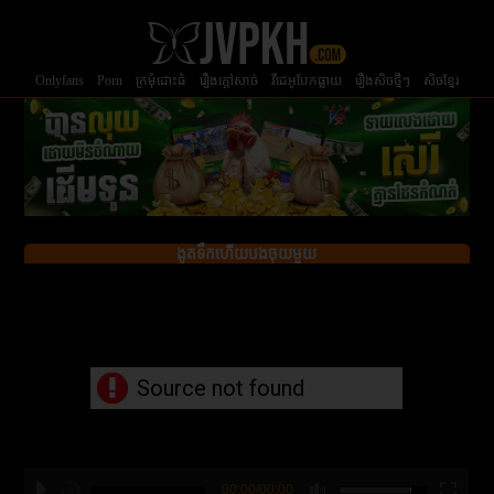
Onlyfans
Porn
ក្រមំុដោះធំ
រឿងក្ដៅសាច់
វីដេអូបែកធ្លាយ
រឿងសិចថ្មីៗ
សិចខ្មែរ
ងូតទឹកហើយបងចុយមួយ
Source not found
00:00/00:00