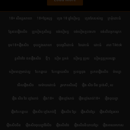
18+ សិស្សសាលា
18+ខ្មែរសុទ្ធ
ក្មេង 18 ឆ្នាំបៀមក្ដ
ក្មេងតែរបស់ល្អ
ក្រមុំដោះធំ
ខ្មែរថតរឿងសិច
គ្រូបៀមក្ដសិស្ស
ចង់បៀមក្ដ
ចង់បៀមក្តបងហា
ចង់លិតអូកណូក
ចុម18+រឿងសិច
ចុយក្នុងសាលា
ចុយស្រីដោះធំ
ចែដោះធំ
ដោះធំ
តារា Tiktok
តួសិចថៃ ថតរឿងសិច
ថ្មីៗ
បៀម ក្ដអត់
បៀមក្ដ ប្រុស
បៀមក្តប្រុសសង្ហា
បៀមពេញមាត់ល្អ
បែកធ្លាយ
បែកធ្លាយសិច
ប្រពន្ធចុង
ប្រភពរឿងសិច
ម៉ាស្សា
មើលរឿងសិច
មេម៉ាយដោះធំ
រួមភេទសិចស៊ី
រឿង សិច ចិន ត្រង់សីុស
រឿង សិច ថៃ ក្តៅសាច់
រឿង18+
រឿងក្ដៅសាច់
រឿងក្ដៅសាច់18+
រឿងចុយគ្នា
រឿងបែកធ្លាយ
រឿងសិច ក្តៅសាច់ថ្មី
រឿងសិច ខ្មែរ
រឿងសិចខ្មែរ
រឿងសិចខ្មែរxxx
រឿងសិចចិន
រឿងសិចចុយគ្នាវ៉ៃសិច
រឿងសិចថៃ
រឿងសិចនិយាយខ្មែរ
រឿងអាសអាភាស