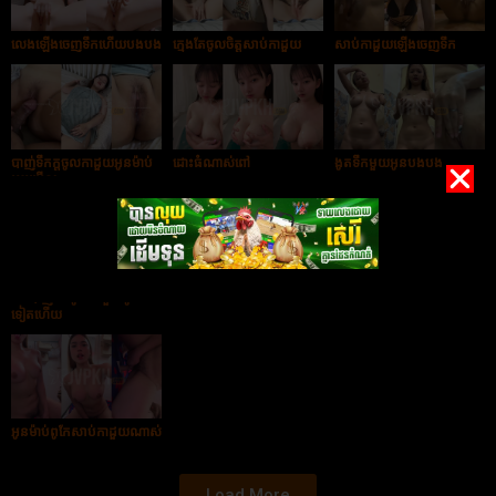
លេងឡើងចេញទឹកហើយបងបង
ក្មេងតែចូលចិត្តសាប់កាដួយ
សាប់កាដួយឡើងចេញទឹក
បាញ់ទឹកក្ដចូលកាដួយអូនម៉ាប់
ដោះធំណាស់ពៅ
ងូតទឹកមួយអូនបងបង
មួយមើល
ម៉ាប់ៗពូកែលេងណាស់
ដោះធំហើយពូកែអុកក្ដជ័រទៀត
បងបាញ់ទឹកចូលកាដួយអូន
ទៀតហើយ
អូនម៉ាប់ពូកែសាប់កាដួយណាស់
Load More