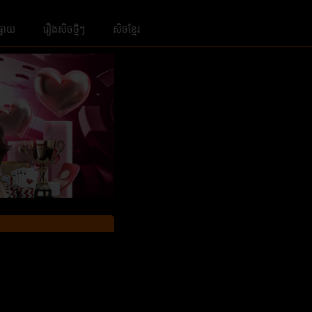
ធ្លាយ
រឿងសិចថ្មីៗ
សិចខ្មែរ