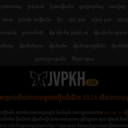
ក្មេងតែរបស់ល្អ
ក្រមុំដោះធំ
ខ្មែរថតរឿងសិច
គ្រូបៀមក្ដសិស្ស
ចង់បៀមក្ដ
ា Tiktok
តួសិចថៃ ថតរឿងសិច
ថ្មីៗ
បៀម ក្ដអត់
បៀមក្ដ ប្រុស
បៀមក្ត
ម៉ាយដោះធំ
រួមភេទសិចស៊ី
រឿង សិច ចិន ត្រង់សីុស
រឿង សិច ថៃ ក្តៅសាច់
ងសិចខ្មែរ
រឿងសិចខ្មែរxxx
រឿងសិចចិន
រឿងសិចចុយគ្នាវ៉ៃសិច
រឿងសិចថ
លួចថតក្នុងបន្ទប់ទឹក
វីដីអូបែកធ្លាយ
រសម្រាប់មើលភាពយន្តតាមអ៊ីនធឺណិត 2024 មើលភាពយន្តថ្
រឿងសិច អាចមើលបានតាមទូរសព្ទដៃ និងកុំព្យូទ័រ ភាពយន្តអាសអាភាស
ភាពយន្ត18+​​
រឿ
រឿងសិចចិន​ រឿងសិចថៃ រឿងសិចវៀតណាម អាសអាភាស ស្រើបស្រាល ស្អាត ក្ដៅសាច់ និងសិចស៊ី។
ាព កម្រិតវិដេអូភាពច្បាស់ត្រជាក់ភ្នែក។ សូមអរគុណ និងសូមកុំភ្លេចទស្សនារឿងអាស