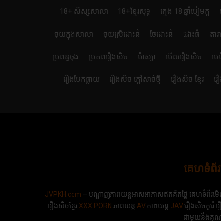
18+ សិស្សសាលា
18+ខ្មែរសុទ្ធ
ក្មេង 18 ឆ្នាំបៀមក្ដ
ចុយក្នុងសាលា
ចុយស្រីដោះធំ
ចែដោះធំ
ដោះធំ
តារ
ប្រពន្ធចុង
ប្រភពរឿងសិច
ម៉ាស្សា
មើលរឿងសិច
មេ
រឿងបែកធ្លាយ
រឿងសិច ក្តៅសាច់ថ្មី
រឿងសិច ខ្មែរ
រឿ
គេហទំព័
JVPKH.com
– បណ្ដាញភាពយន្តអាសអាភាសឥតគិតថ្លៃ គេហទំព័រមើល
រឿងសិចខ្មែរ
XXX
PORN
ភាពយន្ត
AV
ភាពយន្ត
JAV
រឿងសិចកូរ៉េ 
ជាមួយនឹងគុណភ