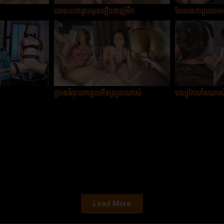
បងចុយកាដួយអូនឡើងបាញ់ទឹក
ចែលេងកាដួយអេ
ក្ដបងធំចុយកាដួយអីនស្រួលណាស់
បងពូកែលាំងណាស
Load More