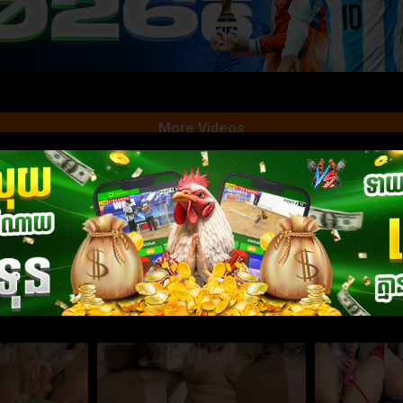
More Videos
់
បៀមក្ដបងក្នុងឡានអេមណាស់
ញុកកាដួយស្រួល