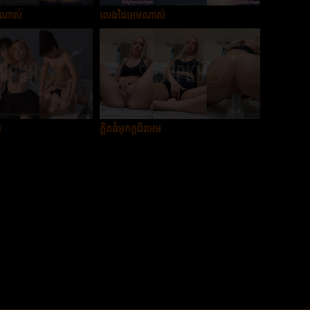
មណាស់
លេងដៃអេមណាស់
់
ក្ដិតធំអុកក្ដជ័រអេម