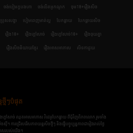
ចង់បៀមក្តបងហា
ចង់លិតអូកណូក
ចុម18+រឿងសិច
ប្រុសសង្ហា
បៀមពេញមាត់ល្អ
បែកធ្លាយ
បែកធ្លាយសិច
រឿង18+
រឿងក្ដៅសាច់
រឿងក្ដៅសាច់18+
រឿងចុយគ្នា
ៃ
រឿងសិចនិយាយខ្មែរ
រឿងអាសអាភាស
លិទកាដួយ
មីៗបំផុត
ងក្ដៅសាច់ ឈុតអាសអាភាស វិដេអូបែកធ្លាយ ពីជុំវិញពិភពលោក រួមទាំង
 ការជ្រើសរើសភាពយន្តសិចថ្មីៗ និងធ្វើបច្ចុប្បន្នភាពជារៀងរាល់ថ្ងៃ
អាភាសរបស់យើង។