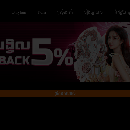
Onlyfans
Porn
ក្រមំុដោះធំ
រឿងក្ដៅសាច់
វីដេអូបែក
ពូកែអុកណាស់