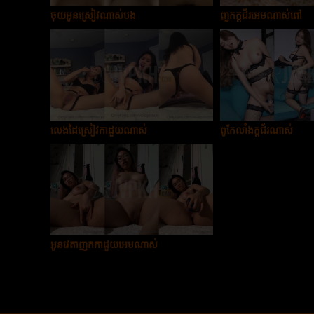
ចុយអូនស្រៀវណាស់បង
ញុកក្ដជ័រអេមណាស់ពៅ
លេងដៃស្រៀវកាដួយណាស់
ពូកែលាំងក្ដជ័រណាស់
អូនវេតាញុកកាដួយអេមណាស់