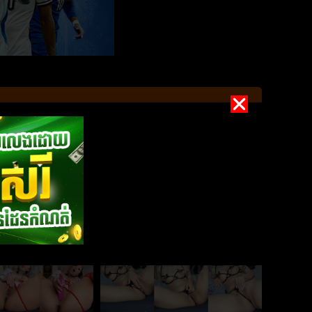
ណាស់បងបង
Puiyi ពីក្រោយស្អាតណាស់