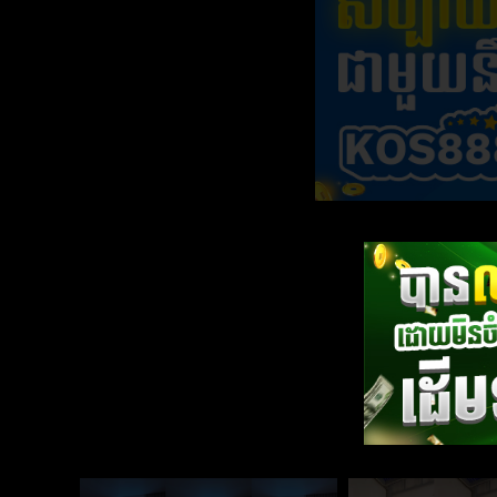
លេងដៃអេមណាស់ពៅ
អូនលេងដៃអេមណាស់ពៅ