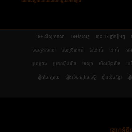
សាក់ដៃស្អាតហើយលេងកាដួយអេមទៀត
18+ សិស្សសាលា
18+ខ្មែរសុទ្ធ
ក្មេង 18 ឆ្នាំបៀមក្ដ
ចុយក្នុងសាលា
ចុយស្រីដោះធំ
ចែដោះធំ
ដោះធំ
តារ
ប្រពន្ធចុង
ប្រភពរឿងសិច
ម៉ាស្សា
មើលរឿងសិច
មេ
រឿងបែកធ្លាយ
រឿងសិច ក្តៅសាច់ថ្មី
រឿងសិច ខ្មែរ
រឿ
គេហទំព័