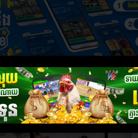
More Videos
ចែម៉ាប់ថ្ងូរអេមណាស់
ញុកក្ដិតអេមណាស់