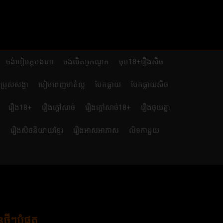
ចង់បៀមក្តបងហា
ចង់លិតអូកណូក
ចុម18+រឿងសិច
ប្រុសសង្ហា
បៀមពេញមាត់ល្អ
បែកធ្លាយ
បែកធ្លាយសិច
រឿង18+
រឿងក្ដៅសាច់
រឿងក្ដៅសាច់18+
រឿងចុយគ្នា
ៃ
រឿងសិចនិយាយខ្មែរ
រឿងអាសអាភាស
លិទកាដួយ
មីៗបំផុត