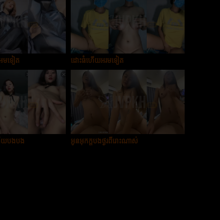
អេមទៀត
ដោះធំហើយអរមទៀត
ហើយបងបង
អូនអុកក្ដបងថ្ងូរពីរោះណាស់