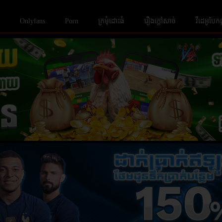
Onlyfans
Porn
ក្រមំុដោះធំ
រឿងក្ដៅសាច់
វីដេអូបែក