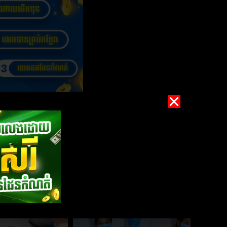
លេងកាដួយអោយបងបងមើលទៀតហើយ