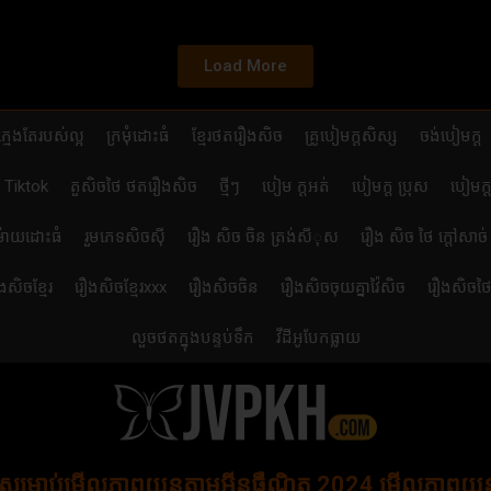
Load More
ក្មេងតែរបស់ល្អ
ក្រមុំដោះធំ
ខ្មែរថតរឿងសិច
គ្រូបៀមក្ដសិស្ស
ចង់បៀមក្ដ
ា Tiktok
តួសិចថៃ ថតរឿងសិច
ថ្មីៗ
បៀម ក្ដអត់
បៀមក្ដ ប្រុស
បៀមក្ត
ម៉ាយដោះធំ
រួមភេទសិចស៊ី
រឿង សិច ចិន ត្រង់សីុស
រឿង សិច ថៃ ក្តៅសាច់
ងសិចខ្មែរ
រឿងសិចខ្មែរxxx
រឿងសិចចិន
រឿងសិចចុយគ្នាវ៉ៃសិច
រឿងសិចថ
លួចថតក្នុងបន្ទប់ទឹក
វីដីអូបែកធ្លាយ
រសម្រាប់មើលភាពយន្តតាមអ៊ីនធឺណិត 2024 មើលភាពយន្តថ្