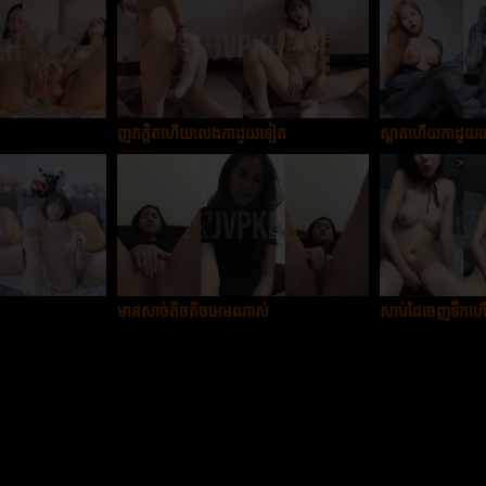
ញុកក្ដិតហើយលេងកាដួយទៀត
ស្អាតហើយកាដួយ
មានសាច់តិចតិចអេមណាស់
សាប់ដៃចេញទឹក