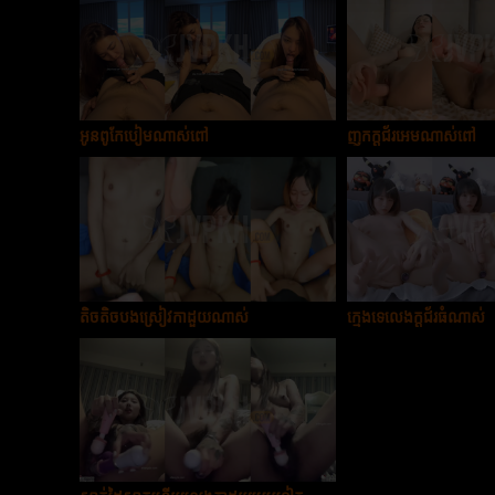
អូនពូកែបៀមណាស់ពៅ
ញុកក្ដជ័រអេមណាស់ពៅ
តិចតិចបងស្រៀវកាដួយណាស់
ក្មេងទេលេងក្ដជ័រធំណាស់