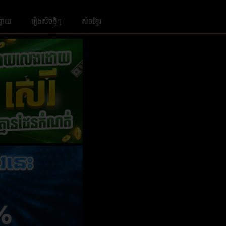
ធ្លាយ
រឿងសិចថ្មីៗ
សិចខ្មែរ