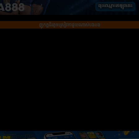
ញុកក្ដជ័រតូចស្រៀវកាដួយណាស់បងបង