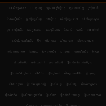
18+ សិស្សសាលា
18+ខ្មែរសុទ្ធ
ក្មេង 18 ឆ្នាំបៀមក្ដ
ក្មេងតែរបស់ល្អ
ក្រមុំដោះធំ
ខ្មែរថតរឿងសិច
គ្រូបៀមក្ដសិស្ស
ចង់បៀមក្ដ
ចង់បៀមក្តបងហា
ចង់លិតអូកណូក
ចុម18+រឿងសិច
ចុយក្នុងសាលា
ចុយស្រីដោះធំ
ចែដោះធំ
ដោះធំ
តារា Tiktok
តួសិចថៃ ថតរឿងសិច
ថ្មីៗ
បៀម ក្ដអត់
បៀមក្ដ ប្រុស
បៀមក្តប្រុសសង្ហា
បៀមពេញមាត់ល្អ
បែកធ្លាយ
បែកធ្លាយសិច
ប្រពន្ធចុង
ប្រភពរឿងសិច
ម៉ាស្សា
មើលរឿងសិច
មេម៉ាយដោះធំ
រួមភេទសិចស៊ី
រឿង សិច ចិន ត្រង់សីុស
រឿង សិច ថៃ ក្តៅសាច់
រឿង18+
រឿងក្ដៅសាច់
រឿងក្ដៅសាច់18+
រឿងចុយគ្នា
រឿងបែកធ្លាយ
រឿងសិច ក្តៅសាច់ថ្មី
រឿងសិច ខ្មែរ
រឿងសិចខ្មែរ
រឿងសិចខ្មែរxxx
រឿងសិចចិន
រឿងសិចចុយគ្នាវ៉ៃសិច
រឿងសិចថៃ
រឿងសិចនិយាយខ្មែរ
រឿងអាសអាភាស