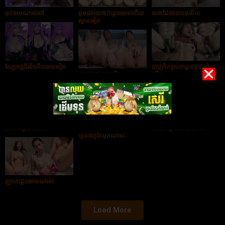
អុកអេមណាស់ពៅ
អូនវេតាលេងកាដួយអេមហើយ
លេងដៃអោយបងមើល
ស្អាតទៀត
ចែញុកក្ដជ័រធំហើយអេមទៀត
បាញ់ទឹកចូលកាដួយអូនទៀត
ញុកកាដួយចេញទឹក
ហើយ
ហើយបងបង
មានសាច់តិចតិចពូកែ
លេងកាដួយណាស់
សាប់កាដួយអោយបងមើល
ក្មេងទេពូកែអុកណាស់
ញុកកាដួយអេមណាស់
Load More