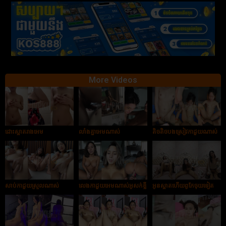
More Videos
ដោះស្អាតរាងអេម
លាំងគ្នាអេមណាស់
តិចតិចបងស្រៀវកាដួយណាស់
សាប់កាដួយស្រួលណាស់
លេងកាដួយអេមណាស់អូសក់ខ្លី
អូនស្អាតហើយពូកែចុយទៀត