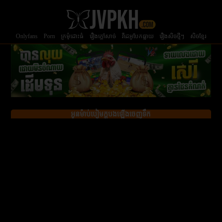
Onlyfans
Porn
ក្រមំុដោះធំ
រឿងក្ដៅសាច់
វីដេអូបែកធ្លាយ
រឿងសិចថ្មីៗ
សិចខ្មែរ
អូនម៉ាប់បៀមក្ដបងឡើងចេញទឹក